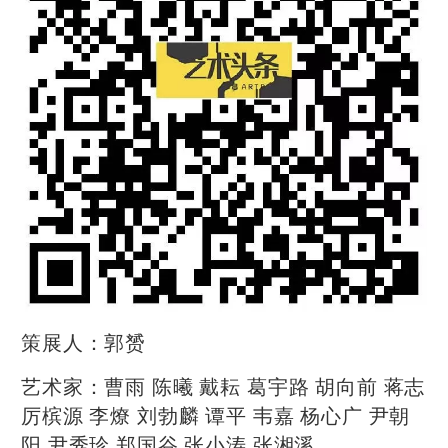
策展人：郭赟
艺术家：曹雨 陈曦 戴耘 葛宇路 胡向前 蒋志
厉槟源 李燎 刘勃麟 谭平 韦嘉 杨心广 尹朝
阳 尹秀珍 郑国谷 张小涛 张湘溪