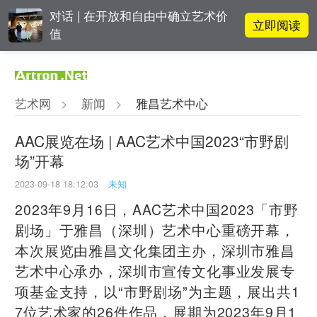
对话 | 在开放和自由中确立艺术价
立即阅读
值
李铁夫冯钢百领衔 作为群体的早期
立即阅读
粤籍留美艺术家
艺术网
>
新闻
>
雅昌艺术中心
张瀚文：以物质媒介具象化精神世
立即阅读
界
AAC展览在场 | AAC艺术中国2023“市野剧
场”开幕
周杰伦都要去的伦敦弗里兹，到底
立即阅读
有多火爆？
2023-09-18 18:12:03
未知
2023年9月16日，AAC艺术中国2023「市野
剧场」于雅昌（深圳）艺术中心重磅开幕，
本次展览由雅昌文化集团主办，深圳市雅昌
艺术中心承办，深圳市宣传文化事业发展专
项基金支持，以“市野剧场”为主题，展出共1
7位艺术家的26件作品，展期为2023年9月1