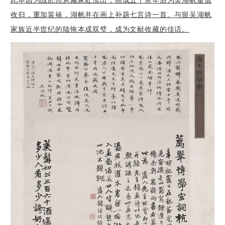
收归，重加装裱，湖帆并在画上补题七言诗一首。与留吴湖帆
家族近半世纪的陆恢本成双璧，成为文献收藏的佳话。