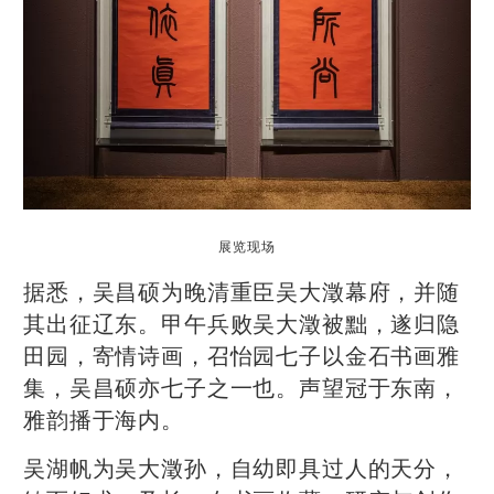
展览现场
据悉，吴昌硕为晚清重臣吴大澂幕府，并随
其出征辽东。甲午兵败吴大澂被黜，遂归隐
田园，寄情诗画，召怡园七子以金石书画雅
集，吴昌硕亦七子之一也。声望冠于东南，
雅韵播于海内。
吴湖帆为吴大澂孙，自幼即具过人的天分，