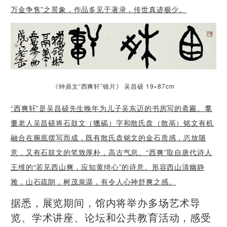
万金争售”之景象，作品多见于著录，传世真迹极少。
《钟鼎文“西爽轩”镜片》 吴昌硕 19×87cm
“西爽轩”是吴昌硕先生晚年为儿子吴东迈的书房写的斋匾。耄
耋老人吴昌硕将石鼓文（獵碣）字和散氏盘（散鬲）铭文有机
融合在腕底摆写而成，既有散氏盘铭文的金石质感，恣放随
意，又有石鼓文的笔致厚朴，高古气息。“西爽”取自唐代诗人
王维的“若见西山爽，应知黄绮心”的诗意。形容西山清幽静
雅，山石疏朗，树茂泉潺，有令人心神舒爽之感。
据悉，展览期间，馆内将举办多场艺术导
览、学术讲座、论坛和公共教育活动，感受