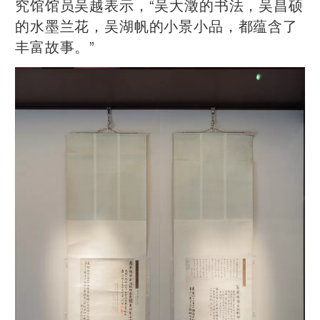
究馆馆员吴越表示，“吴大澂的书法，吴昌硕
的水墨兰花，吴湖帆的小景小品，都蕴含了
丰富故事。”