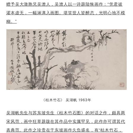
赠予吴大澂胞兄吴澹人，吴澹人以一诗题陆恢画作：“凭君祓
濯本虚无，一幅淋漓入画图。堪笑世人皆醉态，光明心地不模
糊。”
《枯木竹石》 吴湖帆 1963年
吴湖帆先生与苏东坡先生《枯木竹石图》的对话之作，颇具两
宋风范，画中狂草题跋在其作品中实属罕见，此作亦可谓其代
表典范。此作之珍贵在于东坡画作久负盛名，有“枯木竹石，