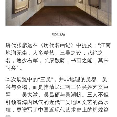
展览现场
唐代张彦远在《历代名画记》中提及：“江南
地润无尘，人多精艺。三吴之迹，八绝之
名，逸少右军，长康散骑，书画之能，其来
尚矣” 。
本次展览中的“三吴”，并非地理的吴郡、吴
兴与会稽，而是指清民江南三位吴姓艺文巨
擘——吴大澂、吴昌硕与吴湖帆。三人不但
引领着海内风气的近代三吴地区文艺的高水
准，更谱写了中国近现代艺术史上的辉煌篇
章。