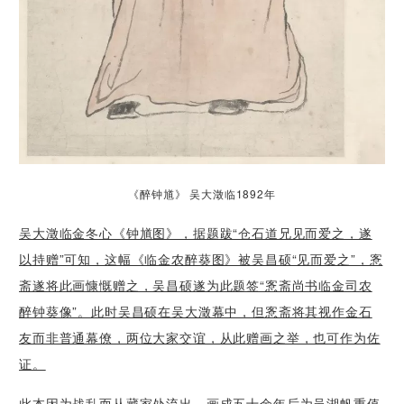
《醉钟馗》 吴大澂临1892年
吴大澂临金冬心《钟馗图》，据题跋“仓石道兄见而爱之，遂
以持赠”可知，这幅《临金农醉葵图》被吴昌硕“见而爱之”，愙
斋遂将此画慷慨赠之，吴昌硕遂为此题签“愙斋尚书临金司农
醉钟葵像”。此时吴昌硕在吴大澂幕中，但愙斋将其视作金石
友而非普通幕僚，两位大家交谊，从此赠画之举，也可作为佐
证。
此本因为战乱而从藏家处流出，画成五十余年后为吴湖帆重值