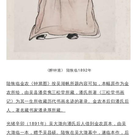
《醉钟馗》 陆恢临1892年
陆恢临金农《钟馗图》按吴湖帆所题内容可知，本幅原作为金
农所绘，由吴县潘奕隽三松堂所藏，潘氏所著《三松堂书画
记》为其一生所收藏历代书画名迹的著录。金农本后归潘氏后
人，著名藏书家潘承厚所藏。
光绪辛卯（1891年）吴大澂向潘氏后人借到金农原本，由吴
大澂临一本，赠予吴昌硕。陆恢在吴大澂幕中，遂临本作，后