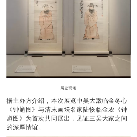
展览现场
据主办方介绍，本次展览中吴大澂临金冬心
《钟馗图》与清末画坛名家陆恢临金农《钟
馗图》为首次共同展出，见证三吴大家之间
的深厚情谊。