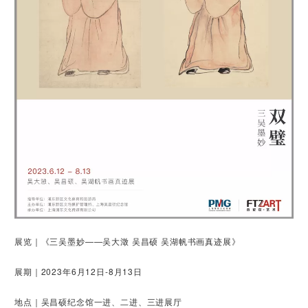
展览｜《三吴墨妙——吴大澂 吴昌硕 吴湖帆书画真迹展》
展期｜2023年6月12日-8月13日
地点｜吴昌硕纪念馆一进、二进、三进展厅