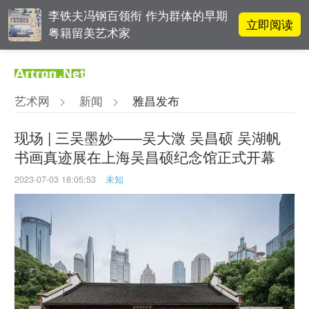
李铁夫冯钢百领衔 作为群体的早期
立即阅读
粤籍留美艺术家
立即阅读
翟莫梵：绘画少年的广阔天空
艺术网
>
新闻
>
雅昌发布
OCAT上海馆：参与构建上海艺术生
立即阅读
态的十年
现场 | 三吴墨妙——吴大澂 吴昌硕 吴湖帆
书画真迹展在上海吴昌硕纪念馆正式开幕
立即阅读
“纤维”提问2022：存在何“缓”？
2023-07-03 18:05:53
未知