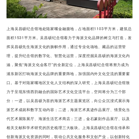
上海吴昌硕纪念馆地处陆家嘴金融腹地，占地面积1103平方米，建筑总
面积1531平方米。吴昌硕纪念馆着力于海派文化品牌的树立与打造，发
挥吴昌硕先生海派文化的旗帜作用，通过专业化场地、藏品的运营管
理，提升纪念馆的数字化、智慧化运营，深度挖掘吴昌硕的海派文化内
涵，聚焦“海派文化会客厅”的全新定位，上海吴昌硕纪念馆将努力成为
浦东新区打响海派文化品牌的重要阵地，加强国内外文化交流的重要窗
口。基于对陆家嘴地区文化人文结构的深入研究，上海吴昌硕纪念馆致
力于呈现东情西韵融合的国际艺术文化交流平台，空间将分为三个部
分：一进，以吴昌硕为首的海派艺术主题展览区，向公众沉浸式展示海
派艺术成就和数字互动内容；二进，海派艺术真迹作品展厅、情景化当
代艺术展陈展厅、海派生活艺术商店；三进，金石篆刻作品展厅、以及
相关文献和学术研究的历史梳理三大板块。上海吴昌硕纪念馆在传承和
创新海派文化资源的同时，联动公共文化服务和文创产业，以创新转化