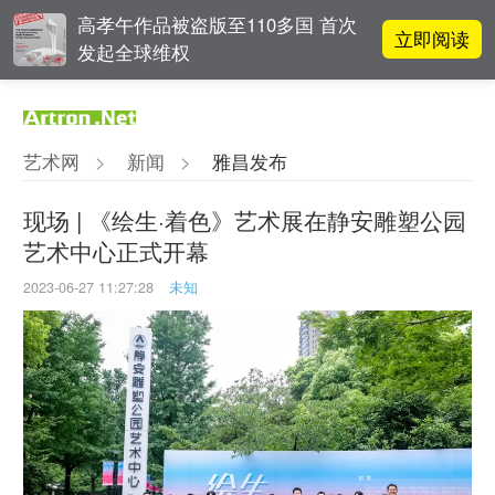
高孝午作品被盗版至110多国 首次
立即阅读
发起全球维权
阿拉里奥画廊上海转型：为何要成
立即阅读
为策展式艺术商业综合体？
艺术网
>
新闻
>
雅昌发布
李铁夫冯钢百领衔 作为群体的早期
立即阅读
粤籍留美艺术家
现场 | 《绘生·着色》艺术展在静安雕塑公园
艺术中心正式开幕
张瀚文：以物质媒介具象化精神世
立即阅读
界
2023-06-27 11:27:28
未知