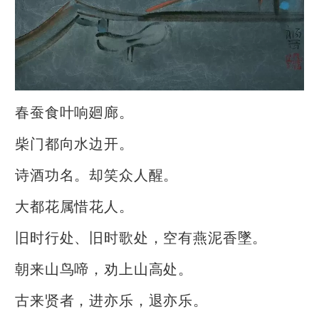
春蚕食叶响廻廊。
柴门都向水边开。
诗酒功名。却笑众人醒。
大都花属惜花人。
旧时行处、旧时歌处，空有燕泥香墜。
朝来山鸟啼，劝上山高处。
古来贤者，进亦乐，退亦乐。