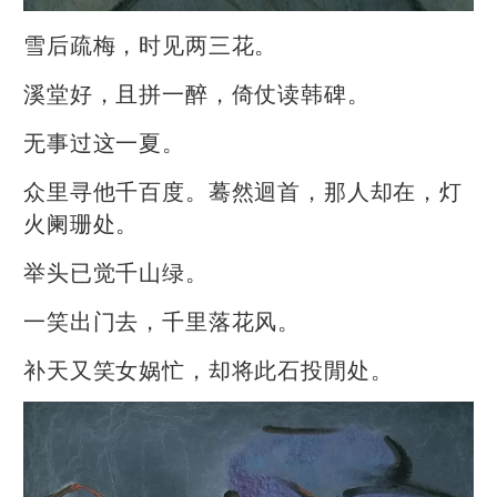
雪后疏梅，时见两三花。
溪堂好，且拼一醉，倚仗读韩碑。
无事过这一夏。
众里寻他千百度。蓦然迴首，那人却在，灯
火阑珊处。
举头已觉千山绿。
一笑出门去，千里落花风。
补天又笑女娲忙，却将此石投閒处。