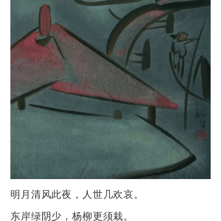
明月清风此夜，人世几欢哀。
东岸绿阴少，杨柳更须栽。