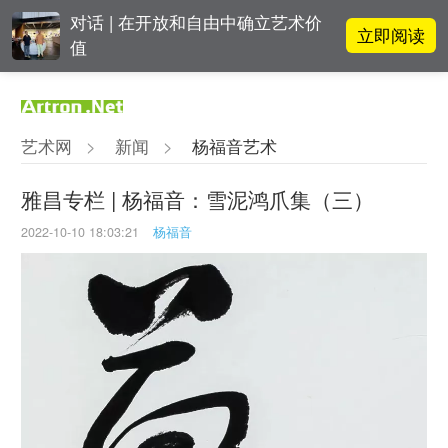
对话 | 在开放和自由中确立艺术价
立即阅读
值
阿拉里奥画廊上海转型：为何要成
立即阅读
为策展式艺术商业综合体？
艺术网
>
新闻
>
杨福音艺术
李铁夫冯钢百领衔 作为群体的早期
立即阅读
粤籍留美艺术家
雅昌专栏 | 杨福音：雪泥鸿爪集（三）
2022-10-10 18:03:21
杨福音
张瀚文：以物质媒介具象化精神世
立即阅读
界