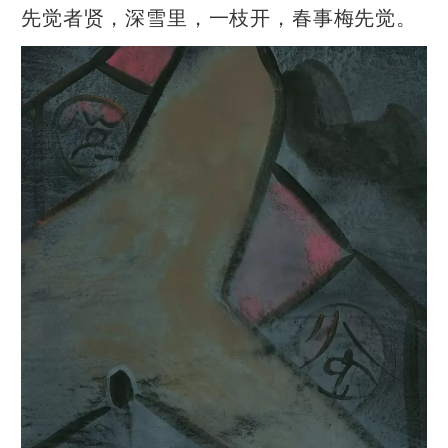
先觉者贤，深雪里，一枝开，春事梅先觉。