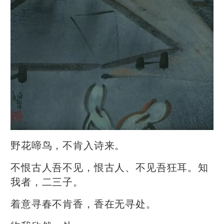
野花啼鸟，不肯入诗来。
不恨古人吾不见，恨古人、不见吾狂耳。知
我者，二三子。
着意寻春不肯香，香在无寻处。