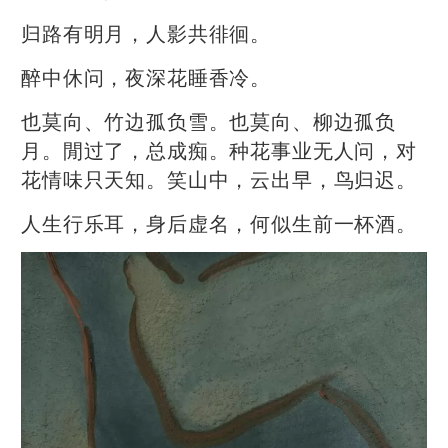
归路有明月，人影共徘徊。
醉中休问，夜深花睡香冷。
也莫向、竹边孤负雪。也莫向、柳边孤负
月。閒过了，总成痴。种花事业无人问，对
花情味只天知。笑山中，云出早，鸟归迟。
人生行乐耳，身后虚名，何似生前一杯酒。