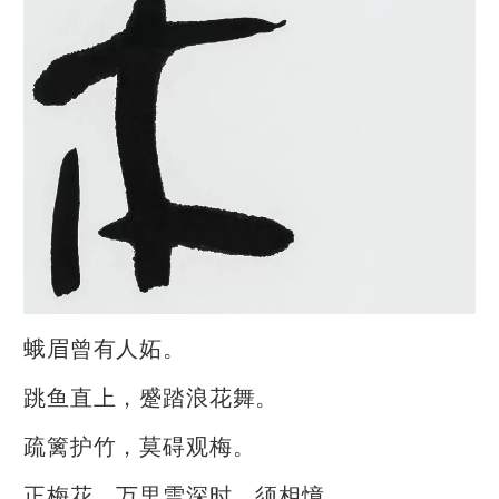
蛾眉曾有人妬。
跳鱼直上，蹙踏浪花舞。
疏篱护竹，莫碍观梅。
正梅花、万里雪深时，须相憶。