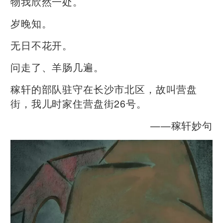
物我欣然一处。
岁晚知。
无日不花开。
问走了、羊肠几遍。
稼轩的部队驻守在长沙市北区，故叫营盘
街，我儿时家住营盘街26号。
——稼轩妙句