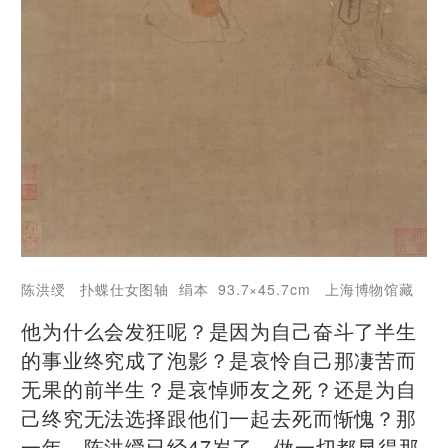
陈洪绶 扑蝶仕女图轴 绢本 93.7×45.7cm 上海博物馆藏
他为什么会发狂呢？是因为自己奋斗了半生
的事业终究成了泡影？是哀怜自己那凄苦而
无果的前半生？是哀悼师友之死？还是为自
己终究无法选择跟他们一起去死而惭愧？那
一年，陈洪绶已经47岁了，做一切都显得那