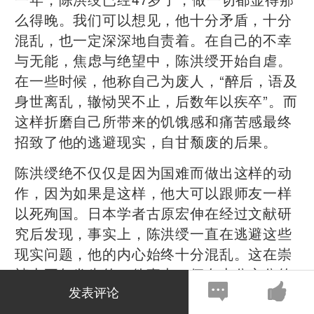
么得晚。我们可以想见，他十分矛盾，十分
混乱，也一定深深地自责着。在自己的不幸
与无能，焦虑与绝望中，陈洪绶开始自虐。
在一些时候，他称自己为废人，“醉后，语及
身世离乱，辙恸哭不止，后数年以疾卒”。而
这样折磨自己所带来的饥饿感和痛苦感最终
招致了他的逃避现实，自甘颓废的后果。
陈洪绶绝不仅仅是因为国难而做出这样的动
作，因为如果是这样，他大可以跟师友一样
以死殉国。日本学者古原宏伸在经过文献研
究后发现，事实上，陈洪绶一直在逃避这些
现实问题，他的内心始终十分混乱。这在崇
祯十五年发生的一件事上，便有十分充分的
发表评论
显示。