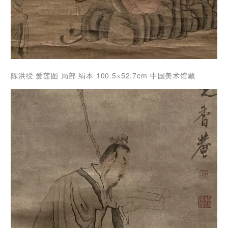
陈洪绶 爱莲图 局部 绢本 100.5×52.7cm 中国美术馆藏