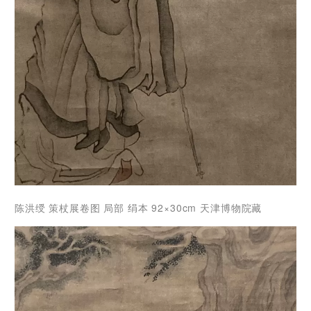
陈洪绶 策杖展卷图 局部 绢本 92×30cm 天津博物院藏