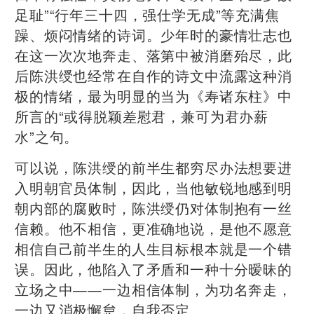
足耻”“行年三十四，强仕学无成”等充满焦
躁、烦闷情绪的诗词。少年时的豪情壮志也
在这一次次地奔走、落第中被消磨殆尽，此
后陈洪绶也经常在自作的诗文中流露这种消
极的情绪，最为明显的当为《寿诸东柱》中
所言的“或得脱颖差慰君，兼可为君办薪
水”之句。
可以说，陈洪绶的前半生都穷尽办法想要进
入明朝官员体制，因此，当他敏锐地感到明
朝内部的腐败时，陈洪绶仍对体制抱有一丝
信赖。他不相信，更准确地说，是他不愿意
相信自己前半生的人生目标根本就是一个错
误。因此，他陷入了矛盾和一种十分暧昧的
立场之中——一边相信体制，为功名奔走，
一边又消极懈怠，自我否定。