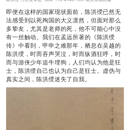
即便在这样的国家现状面前，陈洪绶已然无
法感受到以死殉国的大义凛然，但面对那么
多挚友，尤其是老师的死，他不可能心中没
有一丝触动。我们在孟远所著的《陈洪绶
传》中看到，甲申之难那年，栖息在吴越的
陈洪绶，时而吞声哭泣，时而纵酒狂呼，时
而与游侠少年追牛埋狗，人们均认为他是狂
士，陈洪绶自己也认为自己是狂士。虚伪与
真实之间，陈洪绶迷失了自我。