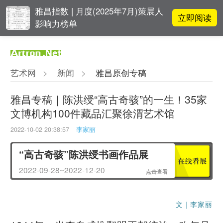
雅昌指数 | 月度(2025年7月)策展人
立即阅读
影响力榜单
对话 | “道法自然” 范一夫山水中的
立即阅读
破界与归真
艺术网
>
新闻
>
雅昌原创专稿
对话 | 在开放和自由中确立艺术价
立即阅读
值
雅昌专稿｜陈洪绶“高古奇骇”的一生！35家
文博机构100件藏品汇聚徐渭艺术馆
张瀚文：以物质媒介具象化精神世
立即阅读
界
2022-10-02 20:38:57
李家丽
“高古奇骇”陈洪绶书画作品展
2022-09-28~2022-12-20
点击查看
文｜李家丽