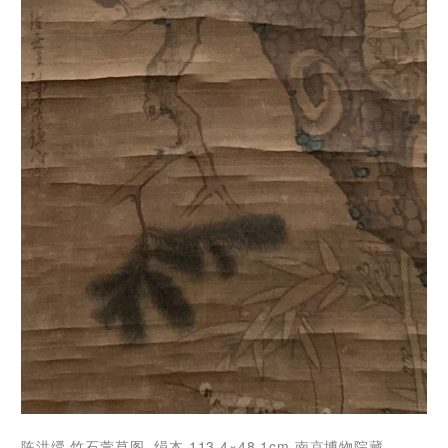
陈洪绶 竹石萱草图 绢本 113.4×48.1cm 南京博物院藏