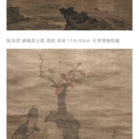
陈洪绶 摘梅高士图 局部 绢本 119×52cm 天津博物馆藏