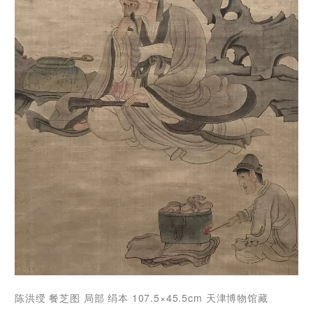
陈洪绶 餐芝图 局部 绢本 107.5×45.5cm 天津博物馆藏