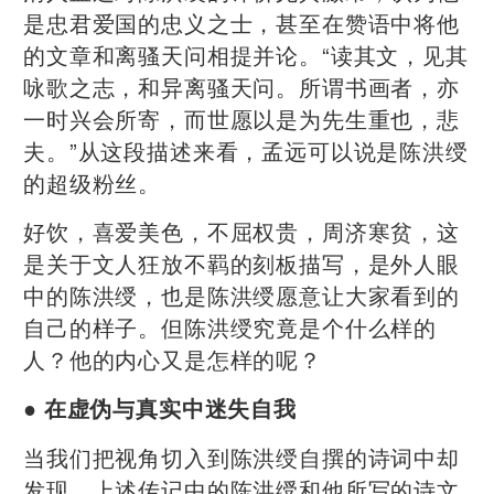
是忠君爱国的忠义之士，甚至在赞语中将他
的文章和离骚天问相提并论。“读其文，见其
咏歌之志，和异离骚天问。所谓书画者，亦
一时兴会所寄，而世愿以是为先生重也，悲
夫。”从这段描述来看，孟远可以说是陈洪绶
的超级粉丝。
好饮，喜爱美色，不屈权贵，周济寒贫，这
是关于文人狂放不羁的刻板描写，是外人眼
中的陈洪绶，也是陈洪绶愿意让大家看到的
自己的样子。但陈洪绶究竟是个什么样的
人？他的内心又是怎样的呢？
● 在虚伪与真实中迷失自我
当我们把视角切入到陈洪绶自撰的诗词中却
发现，上述传记中的陈洪绶和他所写的诗文