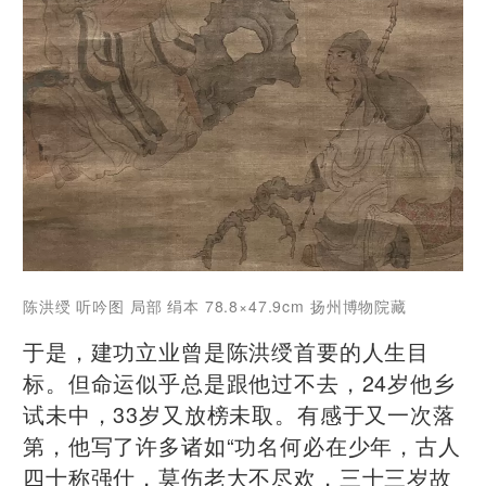
陈洪绶 听吟图 局部 绢本 78.8×47.9cm 扬州博物院藏
于是，建功立业曾是陈洪绶首要的人生目
标。但命运似乎总是跟他过不去，24岁他乡
试未中，33岁又放榜未取。有感于又一次落
第，他写了许多诸如“功名何必在少年，古人
四十称强仕，莫伤老大不尽欢，三十三岁故