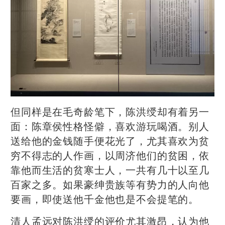
但同样是在毛奇龄笔下，陈洪绶却有着另一
面：陈章侯性格怪僻，喜欢游玩喝酒。别人
送给他的金钱随手便花光了，尤其喜欢为贫
穷不得志的人作画，以周济他们的贫困，依
靠他而生活的贫寒士人，一共有几十以至几
百家之多。如果豪绅贵族等有势力的人向他
要画，即使送他千金他也是不会提笔的。
清人孟远对陈洪绶的评价尤其激昂，认为他