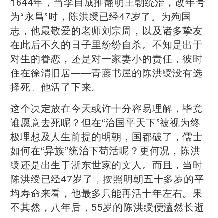
1644年，当李自成推翻明王朝统治，改年号
为“永昌”时，陈洪绶已经47岁了。为殉国
志，他最敬爱的老师刘宗周，以及诸多挚友
在此后不久的日子里纷纷自杀。不知是出于
对生的眷恋，还是对一家妻小的责任，彼时
住在徐渭旧居——青藤书屋的陈洪绶没有选
择死。他活了下来。
这个决定放在今天或许十分容易理解，毕竟
谁愿意去死呢？但在“治国平天下”被视为终
极理想及人生前提的明朝，国都破了，儒士
如何在“异族”统治下苟活呢？更何况，陈洪
绶还是出生于浙东世家的文人。而且，当时
陈洪绶已经47岁了，按照明朝五十多岁的平
均寿命来看，他最多只能再活十年左右。果
不其然，八年后，55岁的陈洪绶便溘然长逝