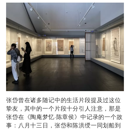
张岱曾在诸多随记中的生活片段提及过这位
挚友，其中的一个片段十分引人注意，那是
张岱在《陶庵梦忆·陈章侯》中记录的一个故
事：八月十三日，张岱和陈洪绶一同划船到