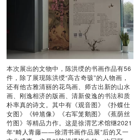
本次展出的文物中，陈洪绶的书画作品有56
件，除了展现陈洪绶“高古奇骇”的人物画，
还有他古雅清丽的花鸟画、师古出新的山水
画、刚逸相济的版画、清新俊逸的书法和质
朴率真的诗文。其中有《观音图》《扑蝶仕
女图》《钟馗像》《右军笼鹅图》《蕉荫丝
竹图》等精品力作。这是徐渭艺术馆继2021
年“畸人青藤——徐渭书画作品展”后的又一