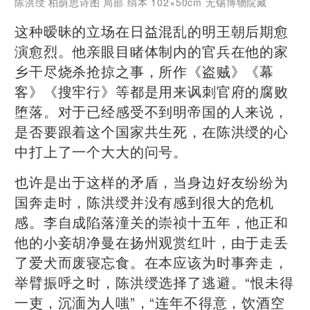
陈洪绶 柏荫思诗图 局部 绢本 102×50cm 无锡博物院藏
这种暧昧的立场在日益混乱的明王朝后期愈
演愈烈。他亲眼目睹体制内的官兵在他的家
乡干尽烧杀抢掠之事，所作《盗贼》《幕
客》《搜牢行》等都是用来讽刺官府的腐败
堕落。对于已经感受不到明帝国的人来说，
是否要跟着这个国家共生死，在陈洪绶的心
中打上了一个大大的问号。
也许是出于这样的矛盾，当身边好友纷纷为
国奔走时，陈洪绶并没有感到很大的危机
感。李自成陷落潼关的崇祯十五年，他正和
他的小妾胡净曼在扬州观赏红叶，由于走丢
了爱犬而废寝忘食。在本应该为时事奔走，
举臂振呼之时，陈洪绶选择了逃避。“恨未得
一吏，沉湎为人嗤”，“连年不得意，饮酒空