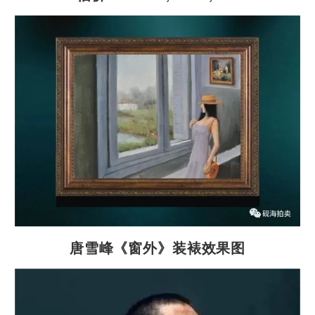
唐雪峰《窗外》装裱效果图