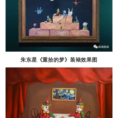
朱东星《重拾的梦》装裱效果图