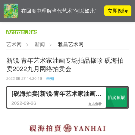
立即阅读
在回溯中理解当代艺术“何以如此”
李铁夫冯钢百领衔 作为群体的早期
立即阅读
粤籍留美艺术家
艺术网
>
新闻
>
雅昌艺术网
吕晓：北京画院两个中心十年 跨学
立即阅读
科带来齐白石研究新突破
新锐·青年艺术家油画专场拍品撷珍|砚海拍
卖2022九月网络拍卖会
OCAT上海馆：参与构建上海艺术生
立即阅读
态的十年
2022-09-27 14:20:16
未知
[砚海拍卖]新锐·青年艺术家油画专场
2022-09-26
点击查看