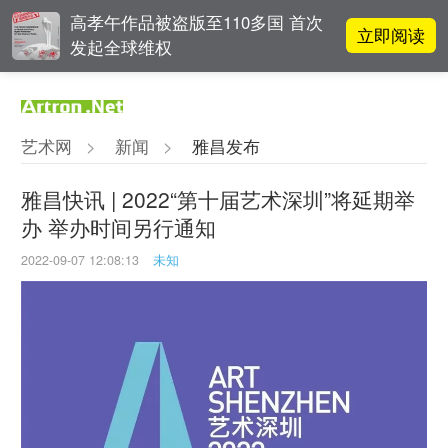
高孝午作品被盗版至110多国 首次
立即阅读
发起全球维权
雅昌指数 | 月度(2025年7月)策展人
立即阅读
影响力榜单
艺术网
>
新闻
>
雅昌发布
张瀚文：以物质媒介具象化精神世
立即阅读
界
雅昌快讯 | 2022“第十届艺术深圳”将延期举
办 举办时间另行通知
OCAT上海馆：参与构建上海艺术生
立即阅读
态的十年
2022-09-07 12:08:13
未知