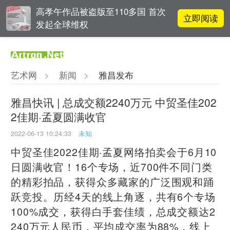
高孝午作品被盗版至110多国 首次
立即阅读
发起全球维权
对话 | 在开放和自由中确立艺术价
立即阅读
值
艺术网
>
新闻
>
雅昌发布
吕晓：北京画院两个中心十年 跨学
立即阅读
科带来齐白石研究新突破
雅昌快讯 | 总成交额2240万元 中贸圣佳202
2佳期·孟夏圆满收官
立即阅读
翟莫梵：绘画少年的广阔天空
2022-06-13 10:24:33
未知
​中贸圣佳2022佳期·孟夏网络拍卖会于6月10
日圆满收官！16个专场，近700件不同门类
的精彩拍品，获得众多藏家的广泛围观和踊
跃竞投。历经4天的线上角逐，共有6个专场
100%成交，获得白手套佳绩，总成交额达2
240万元人民币，平均成交率为88%，线上