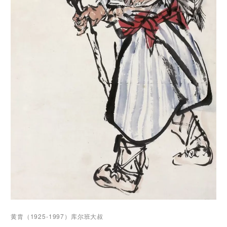
黄胄（1925-1997）库尔班大叔