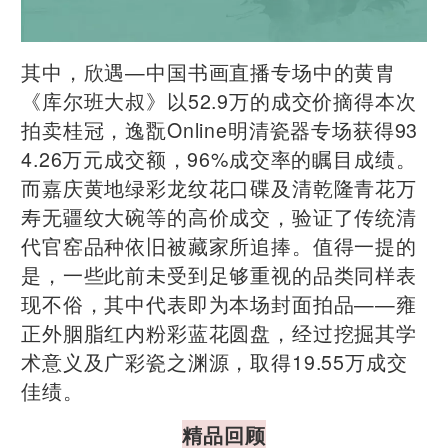
其中，欣遇—中国书画直播专场中的黄胄
《库尔班大叔》以52.9万的成交价摘得本次
拍卖桂冠，逸翫Online明清瓷器专场获得93
4.26万元成交额，96%成交率的瞩目成绩。
而嘉庆黄地绿彩龙纹花口碟及清乾隆青花万
寿无疆纹大碗等的高价成交，验证了传统清
代官窑品种依旧被藏家所追捧。值得一提的
是，一些此前未受到足够重视的品类同样表
现不俗，其中代表即为本场封面拍品——雍
正外胭脂红内粉彩蓝花圆盘，经过挖掘其学
术意义及广彩瓷之渊源，取得19.55万成交
佳绩。
精品回顾