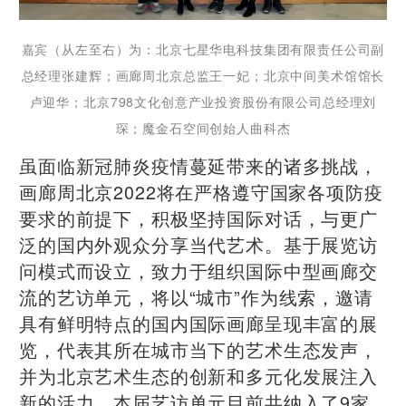
嘉宾（从左至右）为：北京七星华电科技集团有限责任公司副
总经理张建辉；画廊周北京总监王一妃；北京中间美术馆馆长
卢迎华；北京798文化创意产业投资股份有限公司总经理刘
琛；魔金石空间创始人曲科杰
虽面临新冠肺炎疫情蔓延带来的诸多挑战，
画廊周北京2022将在严格遵守国家各项防疫
要求的前提下，积极坚持国际对话，与更广
泛的国内外观众分享当代艺术。基于展览访
问模式而设立，致力于组织国际中型画廊交
流的艺访单元，将以“城市”作为线索，邀请
具有鲜明特点的国内国际画廊呈现丰富的展
览，代表其所在城市当下的艺术生态发声，
并为北京艺术生态的创新和多元化发展注入
新的活力。本届艺访单元目前共纳入了9家