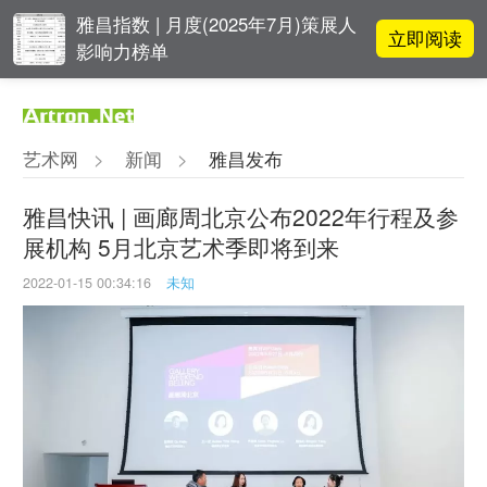
雅昌指数 | 月度(2025年7月)策展人
立即阅读
影响力榜单
对话 | “道法自然” 范一夫山水中的
立即阅读
破界与归真
艺术网
>
新闻
>
雅昌发布
李铁夫冯钢百领衔 作为群体的早期
立即阅读
粤籍留美艺术家
雅昌快讯 | 画廊周北京公布2022年行程及参
展机构 5月北京艺术季即将到来
张瀚文：以物质媒介具象化精神世
立即阅读
界
2022-01-15 00:34:16
未知