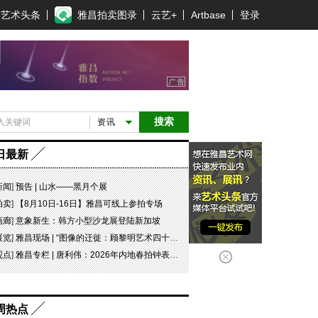
艺术头条
雅昌拍卖图录
云艺+
Artbase
登录
搜索
资讯
日最新
新闻
]
预告 | 山水——黑月个展
拍卖
]
【8月10日-16日】雅昌可线上参拍专场
画廊
]
意象新生：韩方小型沙龙展登陆新加坡
展览
]
雅昌现场 | “图像的迁徙：顾黎明艺术四十年” 一场回望与再出发
观点
]
雅昌专栏 | 唐利伟：2026年内地春拍钟表市场观察 赛道重构、圈层分化与收藏逻辑迭代
周热点