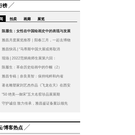
行榜
闻
拍卖
画廊
展览
陈履生：女性在中国绘画史中的表现与发展
雅昌月度展览推荐｜阳春三月，一起去博物
雅昌快讯 | “马蒂斯中国大展或将取消
现场 | 2022范炳南师生展第六回：
陈履生：革命历史绘画中的巾帼（2）
雅昌专稿｜奈良美智：保持纯粹和内省
著名雕塑家刘艺杰作品《飞龙在天》在西安
“50 绝美—御宋”五大名窑珍品展展期
守护诚信 致力传承，雅昌鉴证备案以领先
坛/博客热点