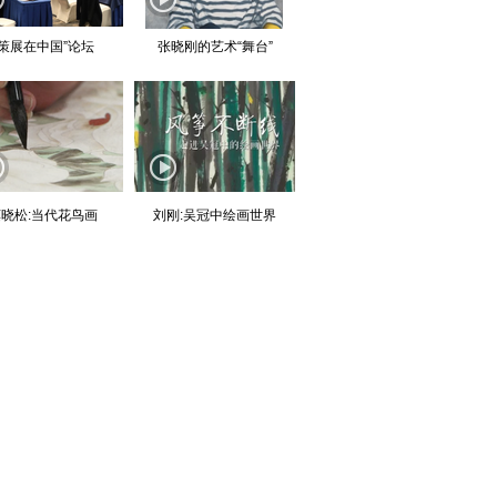
“策展在中国”论坛
张晓刚的艺术“舞台”
晓松:当代花鸟画
刘刚:吴冠中绘画世界