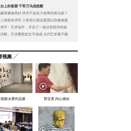
展台上的瓷塑 千军万马战犹酣
以藏养藏做再好 终究不如实力雄厚的真玩家？
古人烧瓷有讲究 入窑前以煤油遮面以防被偷窥
吴伟平：艺术创作，开启了一场没有陪伴的旅
杜洪毅：艺术圈里的文字游戏 当代艺术看不懂
荐视频
中国新水墨作品展
郭宝君:内心感动