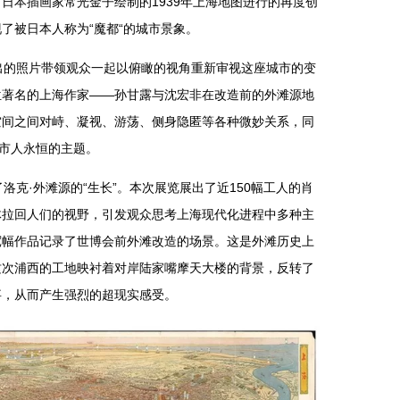
日本插画家常光金子绘制的1939年上海地图进行的再度创
了被日本人称为“魔都“的城市景象。
出的照片带领观众一起以俯瞰的视角重新审视这座城市的变
位著名的上海作家——孙甘露与沈宏非在改造前的外滩源地
空间之间对峙、凝视、游荡、侧身隐匿等各种微妙关系，同
城市人永恒的主题。
洛克·外滩源的“生长”。本次展览展出了近150幅工人的肖
体拉回人们的视野，引发观众思考上海现代化进程中多种主
宽幅作品记录了世博会前外滩改造的场景。这是外滩历史上
这次浦西的工地映衬着对岸陆家嘴摩天大楼的背景，反转了
事，从而产生强烈的超现实感受。