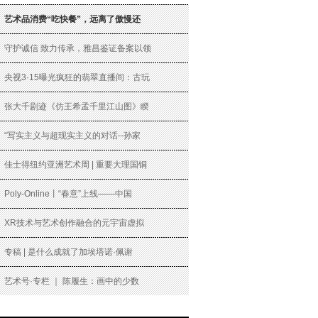
艺术品消费“吃快餐”，远离了傲慢还
守护诚信 致力传承，雅昌鉴证备案以领
央视3·15曝光疯狂的翡翠直播间：古玩
张大千剧迹《仿王希孟千里江山图》睽
“写实主义与超现实主义的对话--孙家
佳士得纽约亚洲艺术周 | 重要大理国铜
Poly-Online丨“春意”上线——中国
XR技术与艺术创作融合的元宇宙虚拟
专稿 | 是什么成就了加埃塔诺·佩谢
艺术号·专栏 ｜ 陈履生：画中的少数