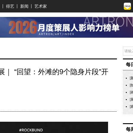
得艺
新闻
艺术家
每
像展｜ “回望：外滩的9个隐身片段”开
[
[
[
[
[
每