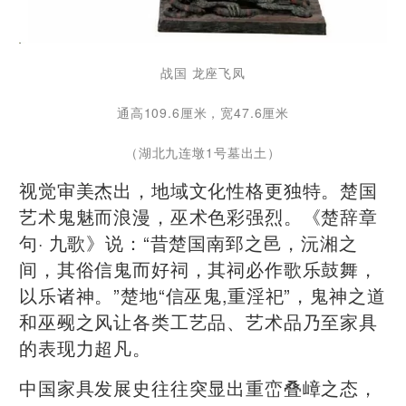
战国 龙座飞凤
通高109.6厘米，宽47.6厘米
（湖北九连墩1号墓出土）
视觉审美杰出，地域文化性格更独特。楚国
艺术鬼魅而浪漫，巫术色彩强烈。《楚辞章
句· 九歌》说：“昔楚国南郅之邑，沅湘之
间，其俗信鬼而好祠，其祠必作歌乐鼓舞，
以乐诸神。”楚地“信巫鬼,重淫祀”，鬼神之道
和巫觋之风让各类工艺品、艺术品乃至家具
的表现力超凡。
中国家具发展史往往突显出重峦叠嶂之态，