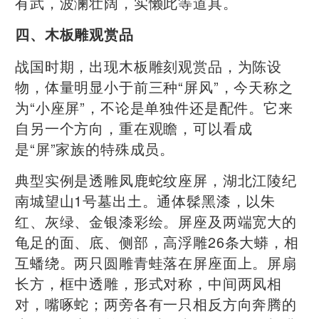
有武，波澜壮阔，实懒此等道具。
四、木板雕观赏品
战国时期，出现木板雕刻观赏品，为陈设
物，体量明显小于前三种“屏风”，今天称之
为“小座屏”，不论是单独件还是配件。它来
自另一个方向，重在观瞻，可以看成
是“屏”家族的特殊成员。
典型实例是透雕凤鹿蛇纹座屏，湖北江陵纪
南城望山1号墓出土。通体髹黑漆，以朱
红、灰绿、金银漆彩绘。屏座及两端宽大的
龟足的面、底、侧部，高浮雕26条大蟒，相
互蟠绕。两只圆雕青蛙落在屏座面上。屏扇
长方，框中透雕，形式对称，中间两凤相
对，嘴啄蛇；两旁各有一只相反方向奔腾的