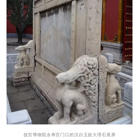
故宫博物院永寿宫门口的汉白玉嵌大理石座屏