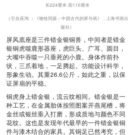
长224厘米 高110厘米
（引自巫鸿 ：《物绘同源：中国古代的屏与画》，上海书画出
版社）
屏风底座是三件错金银铜兽，中间者是错金
银铜虎噬鹿形器座，虎巨头、广耳、圆目，
大嘴中吞噬一只垂死的小鹿。身体作前扑
状，三爪着地，一足腾起。功能设计科学，
形象生动。其重26.6公斤，如此之重，以保
证屏扇的平稳。
铜虎身上错金银，流云纹相间。错金银是一
种工艺，在金属胎体按照图案开燕尾槽，将
金丝或银丝垂入打磨，形成质地与颜色不同
花纹。这也是发现年代最早的一件错金银铜
件与漆木结合的家具。其铜足已然考究，但