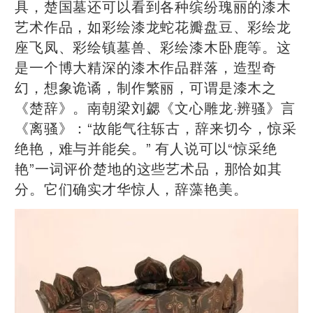
具，楚国墓还可以看到各种缤纷瑰丽的漆木
艺术作品，如彩绘漆龙蛇花瓣盘豆、彩绘龙
座飞凤、彩绘镇墓兽、彩绘漆木卧鹿等。这
是一个博大精深的漆木作品群落，造型奇
幻，想象诡谲，制作繁丽，可谓是漆木之
《楚辞》。南朝梁刘勰《文心雕龙·辨骚》言
《离骚》：“故能气往轹古，辞来切今，惊采
绝艳，难与并能矣。” 有人说可以“惊采绝
艳”一词评价楚地的这些艺术品，那恰如其
分。它们确实才华惊人，辞藻艳美。