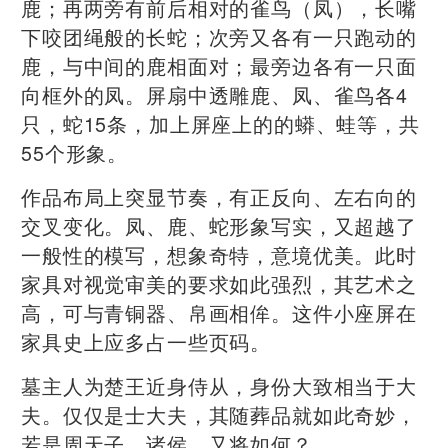
鹿；再两旁有前后相对的雀鸟（凤），长嘴
下咬团绳般的长蛇；次旁又各有一只跑动的
鹿，与中间的鹿相面对；最旁边各有一只面
向框外的凤。屏扇中透雕鹿、凤、雀鸟各4
只，蛇15条，加上屏座上的的蟒、蛙等，共
55个形象。
作品布局上突显节奏，有正反向、左右向的
交叉变化。凤、鹿、蛇形象写实，又超越了
一般性的模写，想象奇特，意境优美。此时
家具对视觉审美的要求如此强烈，其艺术之
高，可与青铜器、帛画相侔。这件小座屏在
家具史上应多占一些页码。
墓主人为楚王近身侍从，身份大致相当于大
夫。仅仅是士大夫，其随葬品就如此奇妙，
若是周天子、诸侯，又将如何？