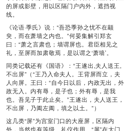
的屏或影壁，用以区隔门户内外，遮挡视
线。
《论语·季氏》说：“吾恐季孙之忧不在颛
臾，而在萧墙之内也。”何晏集解引郑玄
曰：“萧之言肃也；墙谓屏也。君臣相见之
礼，至屏而加肃敬焉，是以谓之‘萧墙’。
同类记载还有《国语》：“王遂出,夫人送王,
不出屏”（“王乃入命夫人。王背屏而立，夫
人向屏。王曰：“自今日以后，内政无出，外
政无入。内有辱，是子也；外有辱，是我
也。吾见子于此止矣。”王遂出，夫人送王，
不出屏，乃阖左阖，填之以土。”）
这几类“屏”为宫室门口的大座屏，区隔内
外，当然也有等级、礼仪作用。“屏”在大门