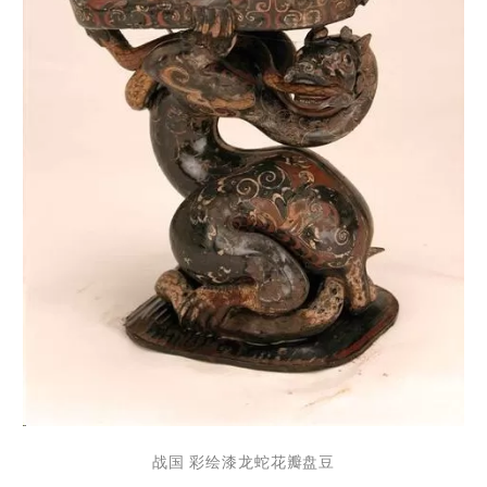
战国 彩绘漆龙蛇花瓣盘豆