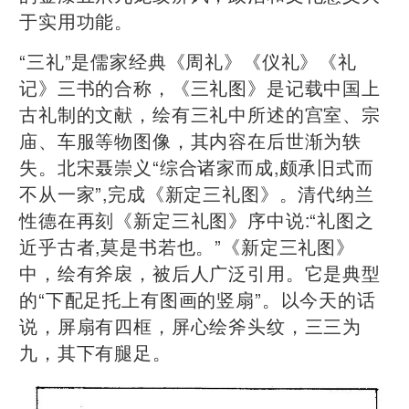
于实用功能。
“三礼”是儒家经典《周礼》《仪礼》《礼
记》三书的合称，《三礼图》是记载中国上
古礼制的文献，绘有三礼中所述的宫室、宗
庙、车服等物图像，其内容在后世渐为轶
失。北宋聂崇义“综合诸家而成,颇承旧式而
不从一家”,完成《新定三礼图》。清代纳兰
性德在再刻《新定三礼图》序中说:“礼图之
近乎古者,莫是书若也。”《新定三礼图》
中，绘有斧扆，被后人广泛引用。它是典型
的“下配足托上有图画的竖扇”。以今天的话
说，屏扇有四框，屏心绘斧头纹，三三为
九，其下有腿足。