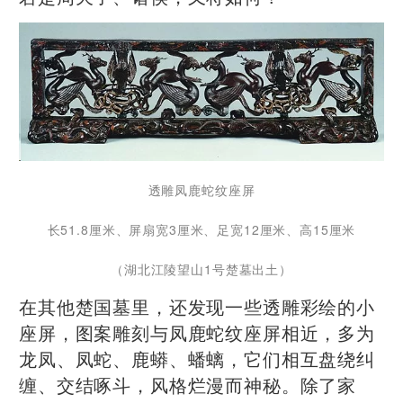
透雕凤鹿蛇纹座屏
长51.8厘米、屏扇宽3厘米、足宽12厘米、高15厘米
（湖北江陵望山1号楚墓出土）
在其他楚国墓里，还发现一些透雕彩绘的小
座屏，图案雕刻与凤鹿蛇纹座屏相近，多为
龙凤、凤蛇、鹿蟒、蟠螭，它们相互盘绕纠
缠、交结啄斗，风格烂漫而神秘。除了家