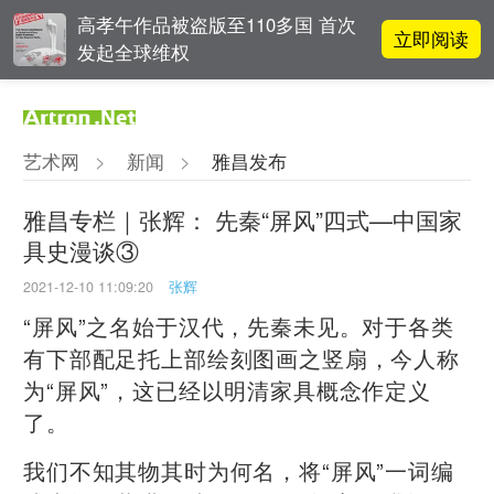
高孝午作品被盗版至110多国 首次
立即阅读
发起全球维权
对话 | 在开放和自由中确立艺术价
立即阅读
值
艺术网
>
新闻
>
雅昌发布
阿拉里奥画廊上海转型：为何要成
立即阅读
为策展式艺术商业综合体？
雅昌专栏｜张辉： 先秦“屏风”四式—中国家
具史漫谈③
吕晓：北京画院两个中心十年 跨学
立即阅读
科带来齐白石研究新突破
2021-12-10 11:09:20
张辉
“屏风”之名始于汉代，先秦未见。对于各类
有下部配足托上部绘刻图画之竖扇，今人称
为“屏风”，这已经以明清家具概念作定义
了。
我们不知其物其时为何名，将“屏风”一词编