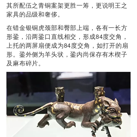
其所配伍之青铜案架更胜一筹，更说明王之
家具的品级和奢侈。
在错金银铜虎颈部和臀部上端，各有一长方
形銎，沿两銎口直线相交，形成84度交角，
上托的两屏扇便成为84度交角，如打开的扇
形。銎外侧为羊头状，銎内尚保存有木楔子
及麻布碎片。