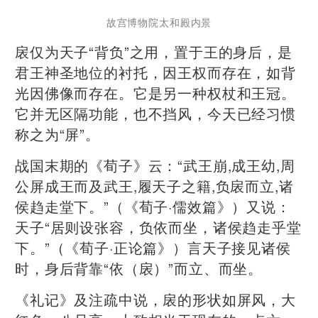
故宫博物院太和殿内景
扆仅为天子“背负”之用，置于王的身后，是
君王神圣地位的衬托，因王权而存在，如背
光因佛像而存在。它是另一种权杖和王冠。
它并无区隔功能，也不挡风，今天已经习惯
称之为“屏”。
战国末期的《荀子》云：“武王崩,成王幼,周
公屏成王而及武王,履天子之籍,负扆而立,诸
侯趋走堂下。”（《荀子·儒效篇》）又说：
天子“居则设张容，负依而坐，诸侯趋走乎堂
下。”（《荀子·正论篇》）言天子接见诸侯
时，身后背靠“依（扆）”而立、而坐。
《礼记》及注疏中说，扆的形状如屏风，大