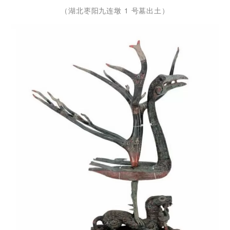
（湖北枣阳九连墩 1 号墓出土）