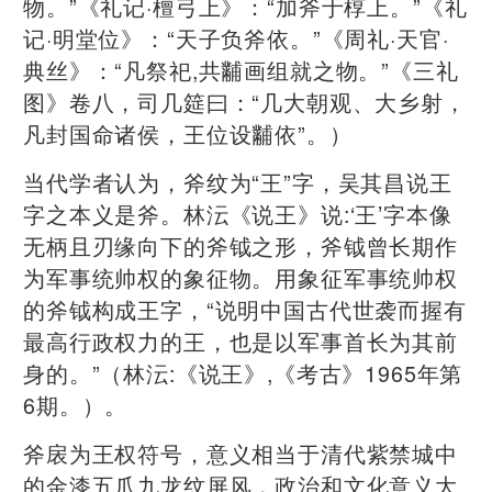
物。”《礼记·檀弓上》：“加斧于椁上。”《礼
记·明堂位》：“天子负斧依。”《周礼·天官·
典丝》：“凡祭祀,共黼画组就之物。”《三礼
图》卷八，司几筵曰：“几大朝观、大乡射，
凡封国命诸侯，王位设黼依”。）
当代学者认为，斧纹为“王”字，吴其昌说王
字之本义是斧。林沄《说王》说:‘王’字本像
无柄且刃缘向下的斧钺之形，斧钺曾长期作
为军事统帅权的象征物。用象征军事统帅权
的斧钺构成王字，“说明中国古代世袭而握有
最高行政权力的王，也是以军事首长为其前
身的。”（林沄:《说王》,《考古》1965年第
6期。）。
斧扆为王权符号，意义相当于清代紫禁城中
的金漆五爪九龙纹屏风，政治和文化意义大