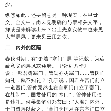
少。
纵然如此，还要留意另一种现实，在甲骨
文、金文中，尚未见明确的与扆相关文字，
抑或是未解读出来？出土先秦实物中也未见
大型屏风，更未见王用之依。
二．内外的区隔
春秋时期，有“萧墙”“塞门”“屏”等记载，为遮
蔽意义的屏风或矮墙。《论语·八佾》
说：“邦君树塞门，管氏亦树塞门……管氏而
知礼，孰不知礼？”孔子说，国君在宫门前立
一道塞门,管仲竟然也在自家门口立了塞门。
在礼制中，国君使用的“塞门”，管仲使用便
是违礼。何晏集解引郑玄曰：“人君别内外，
于门树屏以蔽之。”塞门为国君在宫室门口立