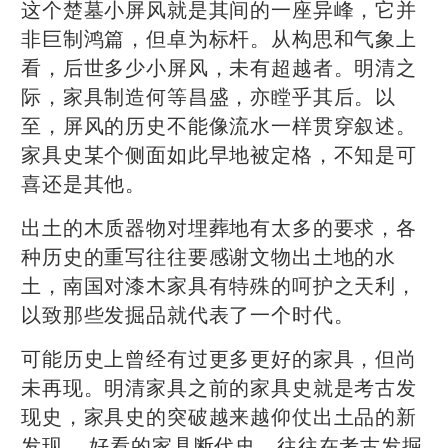
这个楚墓小屏风就是其间的一座异峰，它并
非巨制鸿篇，但卓为标杆。从构思和气象上
看，后世多少小屏风，未有超越者。明清之
际，家具制造何等昌盛，亦瞠乎其后。以
至，屏风的历史不能像流水一样贯穿叙述。
家具史某个侧面如此早地被定格，不知是可
喜还是其他。
出土的木质器物对埋葬地有太多的要求，各
种历史的重写往往要感谢文物出土地的水
土，南国对漆木家具有特殊的呵护之天利，
以致那些发掘品就代表了一个时代。
可能历史上曾经有过更多更好的家具，但尚
未再现。明清家具之前的家具史就是考古发
现史，家具史的突破越来越仰仗出土品的新
发现。 好看的家具断代史，往往在考古发掘