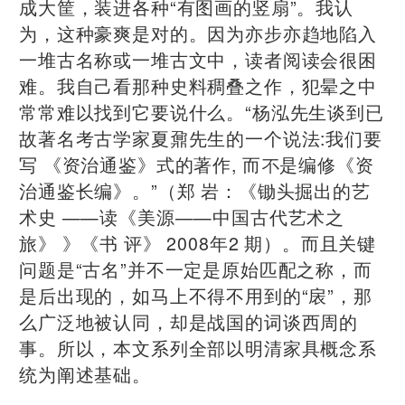
成大筐，装进各种“有图画的竖扇”。我认
为，这种豪爽是对的。因为亦步亦趋地陷入
一堆古名称或一堆古文中，读者阅读会很困
难。我自己看那种史料稠叠之作，犯晕之中
常常难以找到它要说什么。“杨泓先生谈到已
故著名考古学家夏鼐先生的一个说法:我们要
写 《资治通鉴》式的著作, 而不是编修《资
治通鉴长编》。”（郑 岩：《锄头掘出的艺
术史 ——读《美源——中国古代艺术之
旅》 》《书 评》 2008年2 期）。而且关键
问题是“古名”并不一定是原始匹配之称，而
是后出现的，如马上不得不用到的“扆”，那
么广泛地被认同，却是战国的词谈西周的
事。所以，本文系列全部以明清家具概念系
统为阐述基础。