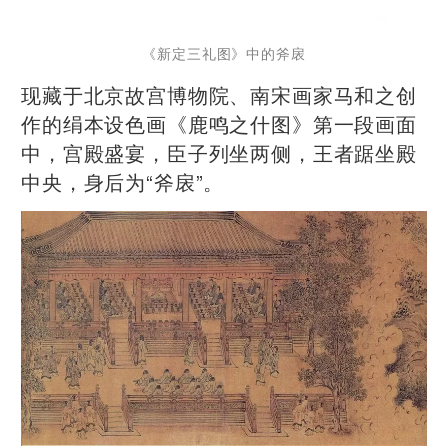
《新定三礼图》中的斧扆
现藏于北京故宫博物院、南宋画家马和之创
作的绢本设色画《鹿鸣之什图》第一段画面
中，宫殿盛宴，臣子列坐两侧，王者踞坐殿
中央，身后为“斧扆”。