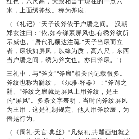
红色，八尺高，大致相当于现在的一点六
米，上面绣斧纹。称为斧扆。
（《礼记》“天子设斧依于户牖之间。”汉朝
郑玄注曰：“依,如今绨素屏风也,有绣斧纹所
示威也。”唐代孔颖达注疏:"天子当扆而立
者，扆状如屏风，以绛为质，高八尺，东西
当户牖之间，绣为斧文也。亦曰斧扆。"）
三礼中，与“斧文”“斧扆”相关的记载很多。
斧纹也称为黼纹，《尔雅·释器》：“斧谓之
黼。”斧纹之扆就是屏风上用斧纹，是王
的“屏风”。多条文字表明，当时的斧纹屏风
为王用，这是礼制规定。他人用斧纹扆，为
僭越行为。
（《周礼·天官·典丝》“凡祭祀,共黼画组就之