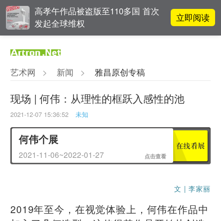
高孝午作品被盗版至110多国 首次
立即阅读
发起全球维权
对话 | 在开放和自由中确立艺术价
立即阅读
值
艺术网
>
新闻
>
雅昌原创专稿
阿拉里奥画廊上海转型：为何要成
立即阅读
为策展式艺术商业综合体？
现场 | 何伟：从理性的框跃入感性的池
2021-12-07 15:36:52
未知
李铁夫冯钢百领衔 作为群体的早期
立即阅读
粤籍留美艺术家
何伟个展
2021-11-06~2022-01-27
点击查看
文 | 李家丽
2019年至今，在视觉体验上，何伟在作品中