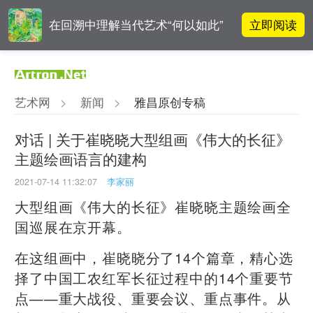
立即阅读
在回溯中理解当代艺术“何以如此”
李铁夫冯钢百领衔 作为群体的早期
立即阅读
粤籍留美艺术家
艺术网
>
新闻
>
雅昌原创专稿
张瀚文：以物质媒介具象化精神世
立即阅读
界
对话 | 关于崔晓晓大型组画《伟大的长征》
主题绘画语言的建构
立即阅读
“纤维”提问2022：存在何“缓”？
2021-07-14 11:32:07
李家丽
大型组画《伟大的长征》崔晓晓主题绘画全
国巡展在京开幕。
在这组画中，崔晓晓分了14个篇章，精心选
择了中国工农红军长征过程中的14个重要节
点——重大战役、重要会议、重点事件。从