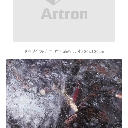
飞夺泸定桥之二 布面油画 尺寸200x100cm