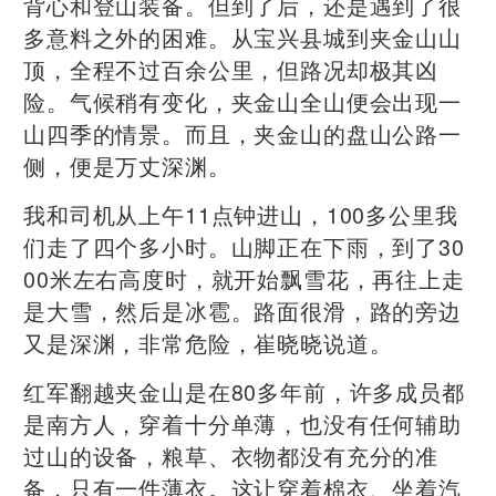
背心和登山装备。但到了后，还是遇到了很
多意料之外的困难。从宝兴县城到夹金山山
顶，全程不过百余公里，但路况却极其凶
险。气候稍有变化，夹金山全山便会出现一
山四季的情景。而且，夹金山的盘山公路一
侧，便是万丈深渊。
我和司机从上午11点钟进山，100多公里我
们走了四个多小时。山脚正在下雨，到了30
00米左右高度时，就开始飘雪花，再往上走
是大雪，然后是冰雹。路面很滑，路的旁边
又是深渊，非常危险，崔晓晓说道。
红军翻越夹金山是在80多年前，许多成员都
是南方人，穿着十分单薄，也没有任何辅助
过山的设备，粮草、衣物都没有充分的准
备，只有一件薄衣。这让穿着棉衣、坐着汽