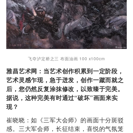
飞夺泸定桥之三 布面油画
100 x100cm
雅昌艺术网：当艺术创作积累到一定阶段，
艺术灵感乍现，急于迸发，创作一蹴而就之
后，您仍然反复涂抹修改，以致臻于完美。
据说，这种完美有时通过“破坏”画面来实
现？
崔晓晓：如《三军大会师》的画面十分斑驳
感。三大军会师，长征结束，喜悦的气氛笼