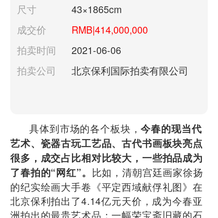
尺寸
43×1865cm
成交价
RMB|414,000,000
拍卖时间
2021-06-06
拍卖公司
北京保利国际拍卖有限公司
具体到市场的各个板块，
今春的现当代
艺术、瓷器古玩工艺品、古代书画板块亮点
很多，成交占比相对比较大，一些拍品成为
比如，清朝宫廷画家徐扬
了春拍的“网红”。
的纪实绘画大手卷《平定西域献俘礼图》在
北京保利拍出了4.14亿元天价，成为今春亚
洲拍出的最贵艺术品；一幅荣宝斋旧藏的石