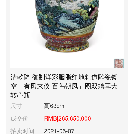
清乾隆 御制洋彩胭脂红地轧道雕瓷镂
空「有凤来仪 百鸟朝凤」图双螭耳大
转心瓶
尺寸
高63cm
成交价
RMB|265,650,000
拍卖时间
2021-06-07