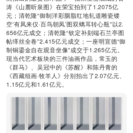
涛《山麓听泉图》在荣宝拍到了1.2075亿
元；清乾隆“御制洋彩胭脂红地轧道雕瓷镂
空‘有凤来仪·百鸟朝凤’图双螭耳转心瓶”以2.
656亿元成交；清乾隆“钦定补刻端石兰亭图
帖缂丝全卷”2.415亿元成交；一座明宣德“御
制铜鎏金自在观音坐像”成交于1.265亿元。
现当代艺术板块的三件油画作品，常玉的
《群马》、吴冠中的《苏醒》和陈丹青的
《西藏组画·牧羊人》分别拍出了2.07亿元、
1.15亿元和1.61亿元。