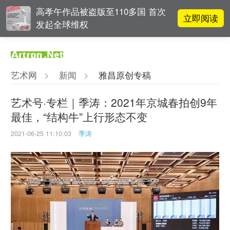
高孝午作品被盗版至110多国 首次
立即阅读
发起全球维权
对话 | “道法自然” 范一夫山水中的
立即阅读
破界与归真
艺术网
>
新闻
>
雅昌原创专稿
张瀚文：以物质媒介具象化精神世
立即阅读
界
艺术号·专栏｜季涛：2021年京城春拍创9年
最佳，“结构牛”上行形态不变
吕晓：北京画院两个中心十年 跨学
立即阅读
科带来齐白石研究新突破
2021-06-25 11:10:03
季涛