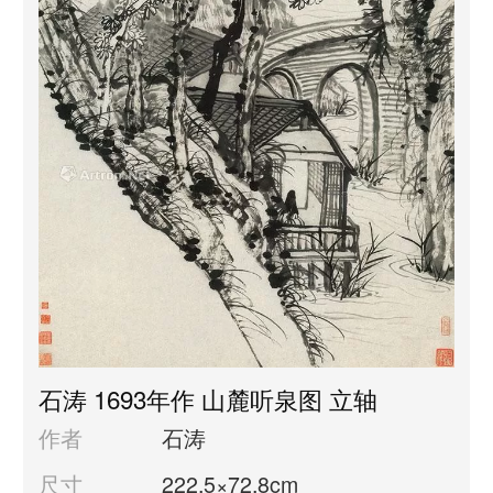
石涛 1693年作 山麓听泉图 立轴
作者
石涛
尺寸
222.5×72.8cm