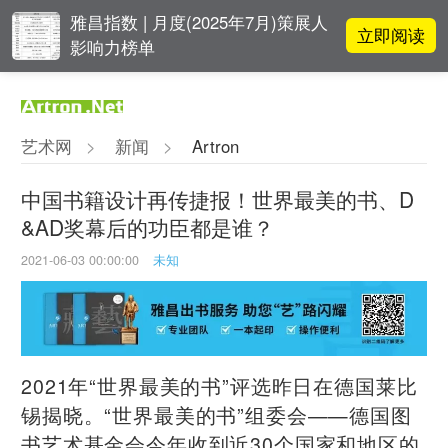
雅昌指数 | 月度(2025年7月)策展人
立即阅读
影响力榜单
对话 | 在开放和自由中确立艺术价
立即阅读
值
艺术网
>
新闻
>
Artron
李铁夫冯钢百领衔 作为群体的早期
立即阅读
粤籍留美艺术家
中国书籍设计再传捷报！世界最美的书、D
&AD奖幕后的功臣都是谁？
张瀚文：以物质媒介具象化精神世
立即阅读
界
2021-06-03 00:00:00
未知
2021年“世界最美的书”评选昨日在德国莱比
锡揭晓。“世界最美的书”组委会——德国图
书艺术基金会今年收到近30个国家和地区的