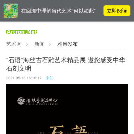
立即阅读
在回溯中理解当代艺术“何以如此”
雅昌指数 | 月度(2025年7月)策展人
立即阅读
影响力榜单
艺术网
>
新闻
>
雅昌发布
对话 | 在开放和自由中确立艺术价
立即阅读
值
​“石语”海丝古石雕艺术精品展 邀您感受中华
石刻文明
阿拉里奥画廊上海转型：为何要成
立即阅读
为策展式艺术商业综合体？
2021-05-13 16:18:17
未知