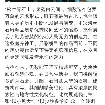
“松生青石上，泉落白云间”。细数迄今包罗
万象的艺术形式，唯石雕最为古老，也伴随
着人类的历史不断地发展与演变。本次海丝
石雕精品展是优秀民间艺术的缩影，充分展
现了勤劳智慧的劳动人民无穷的创造力。在
这些鬼斧神工、异彩纷呈的作品面前，不同
的历史朝代遗留下特定的蕴涵信息，在岁月
的更迭间散发着永恒的魅力。
古往今来，无数能工巧匠精诚所至，为块块
顽石塑造心魂。在日常生活中，我们接触较
多的为石磨、井圈、石臼及大型的石狮、建
筑构件等。其雕刻精美绝伦，具有浓厚的民
族性与地方性文化特征。此次展览我们主
张“以小见大”、“以少胜多”的理念，久经斟