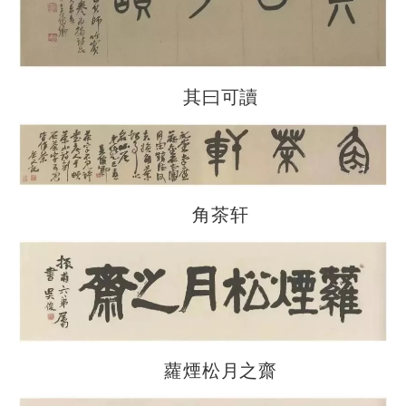
其曰可讀
角茶轩
蘿煙松月之齋