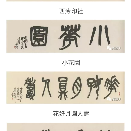
西泠印社
小花園
花好月圓人壽