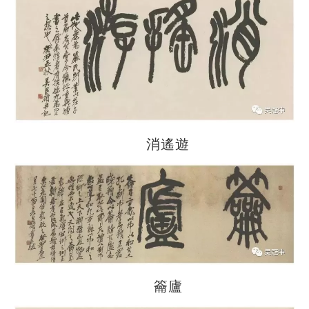
消遙遊
籥廬