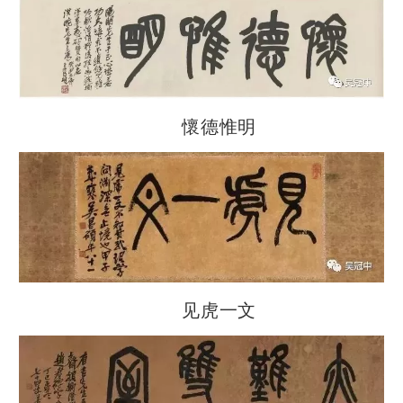
懷德惟明
见虎一文