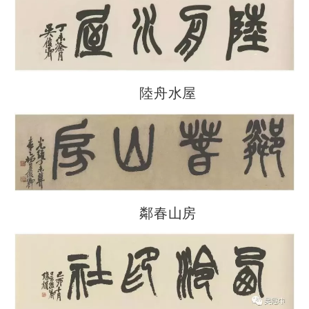
陸舟水屋
鄰春山房