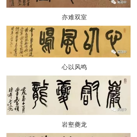
亦难双室
心以风鸣
岩壑夔龙