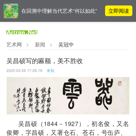
立即阅读
在回溯中理解当代艺术“何以如此”
对话 | “道法自然” 范一夫山水中的
立即阅读
破界与归真
艺术网
>
新闻
>
吴冠中
对话 | 在开放和自由中确立艺术价
立即阅读
值
吴昌硕写的匾额，美不胜收
2020-03-26 17:26:19
未知
李铁夫冯钢百领衔 作为群体的早期
立即阅读
粤籍留美艺术家
吴昌硕（1844－1927），初名俊，又名
俊卿，字昌硕，又署仓石、苍石，号缶庐、