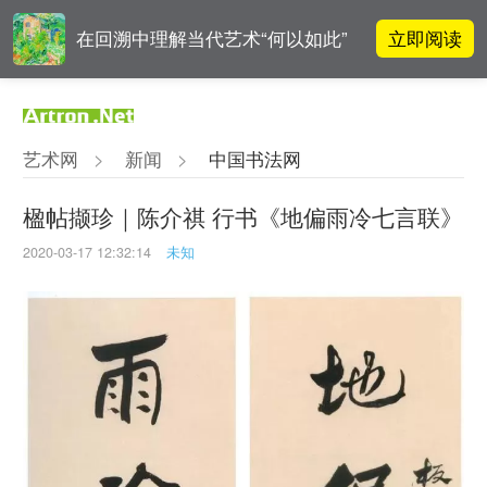
立即阅读
在回溯中理解当代艺术“何以如此”
雅昌指数 | 月度(2025年7月)策展人
立即阅读
影响力榜单
艺术网
>
新闻
>
中国书法网
对话 | 在开放和自由中确立艺术价
立即阅读
值
楹帖撷珍｜​陈介祺 行书《地偏雨冷七言联》
2020-03-17 12:32:14
未知
立即阅读
翟莫梵：绘画少年的广阔天空