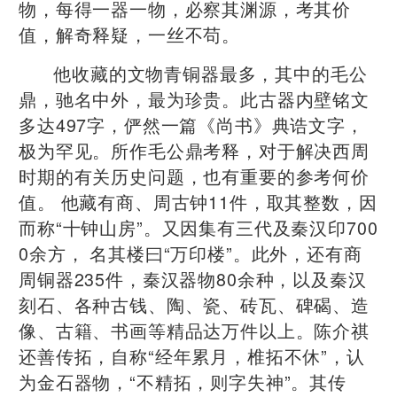
物，每得一器一物，必察其渊源，考其价
值，解奇释疑，一丝不苟。
他收藏的文物青铜器最多，其中的毛公
鼎，驰名中外，最为珍贵。此古器内壁铭文
多达497字，俨然一篇《尚书》典诰文字，
极为罕见。所作毛公鼎考释，对于解决西周
时期的有关历史问题，也有重要的参考何价
值。 他藏有商、周古钟11件，取其整数，因
而称“十钟山房”。又因集有三代及秦汉印700
0余方， 名其楼曰“万印楼”。此外，还有商
周铜器235件，秦汉器物80余种，以及秦汉
刻石、各种古钱、陶、瓷、砖瓦、碑碣、造
像、古籍、书画等精品达万件以上。陈介祺
还善传拓，自称“经年累月，椎拓不休”，认
为金石器物，“不精拓，则字失神”。其传