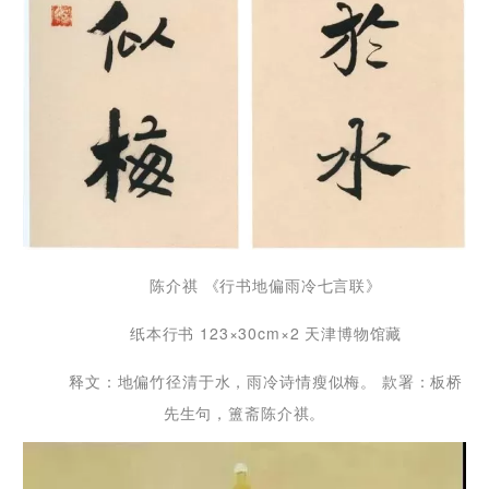
陈介祺 《行书地偏雨冷七言联》
纸本行书 123×30cm×2 天津博物馆藏
释文：地偏竹径清于水，雨冷诗情瘦似梅。 款署：板桥
先生句，簠斋陈介祺。