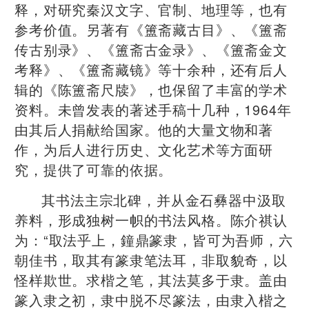
释，对研究秦汉文字、官制、地理等，也有
参考价值。另著有《簠斋藏古目》、《簠斋
传古别录》、《簠斋古金录》、《簠斋金文
考释》、《簠斋藏镜》等十余种，还有后人
辑的《陈簠斋尺牍》，也保留了丰富的学术
资料。未曾发表的著述手稿十几种，1964年
由其后人捐献给国家。他的大量文物和著
作，为后人进行历史、文化艺术等方面研
究，提供了可靠的依据。
其书法主宗北碑，并从金石彝器中汲取
养料，形成独树一帜的书法风格。陈介祺认
为：“取法乎上，鐘鼎篆隶，皆可为吾师，六
朝佳书，取其有篆隶笔法耳，非取貌奇，以
怪样欺世。求楷之笔，其法莫多于隶。盖由
篆入隶之初，隶中脱不尽篆法，由隶入楷之