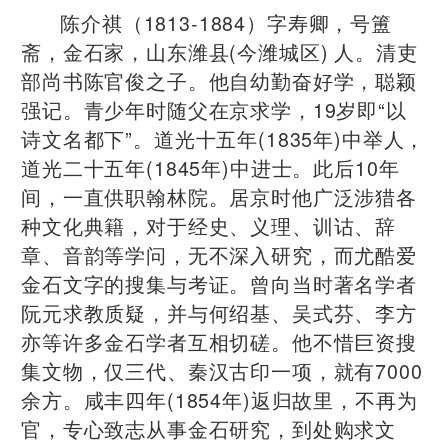
陈介祺（1813-1884）字寿卿，号簠
斋，金石家，山东潍县(今潍城区) 人。清吏
部尚书陈官俊之子。他自幼勤奋好学，聪颖
强记。青少年时随父在京求学，19岁即“以
诗文名都下”。道光十五年(1835年)中举人，
道光二十五年(1845年)中进士。此后10年
间，一直供职翰林院。居京时他广泛涉猎各
种文化典籍，对于经史、义理、训诂、辞
章、音韵等学问，无不深入研究，而尤酷爱
金石文字的搜集与考证。曾向当时著名学者
阮元求教质疑，并与何绍基、吴式芬、李方
亦等许多金石学者互相切磋。他不惜巨资搜
集文物，仅三代、秦汉古印一项，就有7000
余方。咸丰四年(1854年)返归故里，不再为
官，专心致志从事金石研究，到处购求文