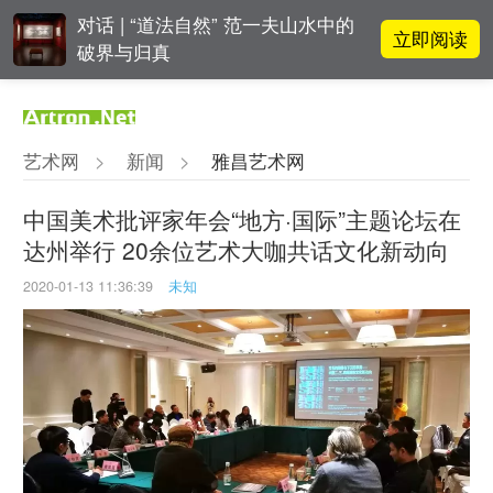
对话 | “道法自然” 范一夫山水中的
立即阅读
破界与归真
吕晓：北京画院两个中心十年 跨学
立即阅读
科带来齐白石研究新突破
艺术网
>
新闻
>
雅昌艺术网
立即阅读
翟莫梵：绘画少年的广阔天空
中国美术批评家年会“地方·国际”主题论坛在
达州举行 20余位艺术大咖共话文化新动向
春雨斋主人房茂梁：“好运气”的90
立即阅读
后古玩经纪人
2020-01-13 11:36:39
未知