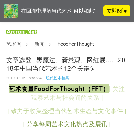
立即阅读
在回溯中理解当代艺术“何以如此”
雅昌指数 | 月度(2025年7月)策展人
立即阅读
影响力榜单
艺术网
>
新闻
>
FoodForThought
阿拉里奥画廊上海转型：为何要成
立即阅读
为策展式艺术商业综合体？
文章选登 | 黑魔法、新景观、网红展……20
18年中国当代艺术的12个关键词
李铁夫冯钢百领衔 作为群体的早期
立即阅读
粤籍留美艺术家
2019-07-16 16:59:34
现代艺术档案
| 关注
艺术食量FoodForThought（FFT）
观察艺术与社会间的关系 |
| 致力于收集整理当代艺术生态与文化事件 |
| 分享每周艺术文化热点及展讯 |