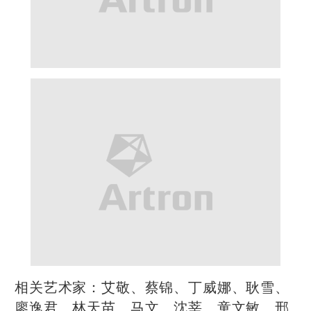
相关艺术家：艾敬、蔡锦、丁威娜、耿雪、
廖逸君、林天苗、马文、沈莘、童文敏、邢