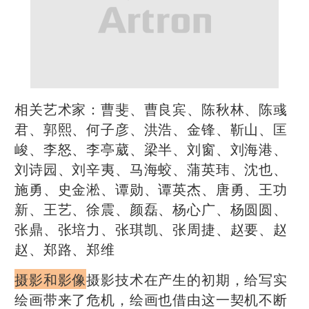
相关艺术家：曹斐、曹良宾、陈秋林、陈彧
君、郭熙、何子彦、洪浩、金锋、靳山、匡
峻、李怒、李亭葳、梁半、刘窗、刘海港、
刘诗园、刘辛夷、马海蛟、蒲英玮、沈也、
施勇、史金淞、谭勋、谭英杰、唐勇、王功
新、王艺、徐震、颜磊、杨心广、杨圆圆、
张鼎、张培力、张琪凯、张周捷、赵要、赵
赵、郑路、郑维
摄影和影像
摄影技术在产生的初期，给写实
绘画带来了危机，绘画也借由这一契机不断