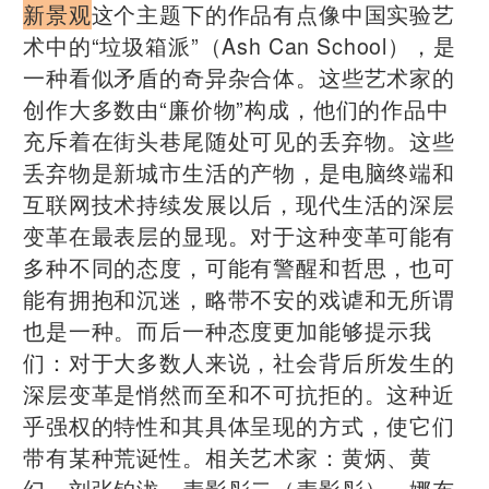
新景观
这个主题下的作品有点像中国实验艺
术中的“垃圾箱派”（Ash Can School），是
一种看似矛盾的奇异杂合体。这些艺术家的
创作大多数由“廉价物”构成，他们的作品中
充斥着在街头巷尾随处可见的丢弃物。这些
丢弃物是新城市生活的产物，是电脑终端和
互联网技术持续发展以后，现代生活的深层
变革在最表层的显现。对于这种变革可能有
多种不同的态度，可能有警醒和哲思，也可
能有拥抱和沉迷，略带不安的戏谑和无所谓
也是一种。而后一种态度更加能够提示我
们：对于大多数人来说，社会背后所发生的
深层变革是悄然而至和不可抗拒的。这种近
乎强权的特性和其具体呈现的方式，使它们
带有某种荒诞性。相关艺术家：黄炳、黄
幻、刘张铂泷、麦影彤二（麦影彤）、娜布