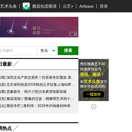
艺术头条
雅昌拍卖图录
云艺+
Artbase
登录
搜索
资讯
日最新
新闻
]
深圳文化产权交易所丨托管易专区预览·第五十六期
拍卖
]
北京保利拍卖2026秋拍公开征集上海站即将启幕，中国古董珍玩部邀您携珍叙谊
画廊
]
意象新生：韩方小型沙龙展登陆新加坡
展览
]
雅昌现场 | “图像的迁徙：顾黎明艺术四十年” 一场回望与再出发
观点
]
雅昌专栏 | 唐利伟：2026年内地春拍钟表市场观察 赛道重构、圈层分化与收藏逻辑迭代
周热点