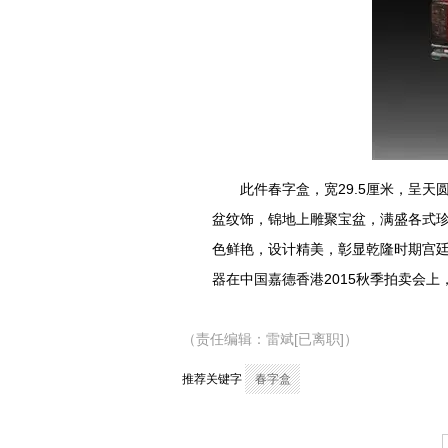
​此件春字盒，宽29.5厘米，
盆纹饰，锦地上雕聚宝盆，满盛各式
色鲜艳，设计精美，彰显乾隆时期宫
器在中国嘉德香港2015秋季拍卖会上
（责任编辑：雷斌[已离职]）
推荐关键字
春字盒