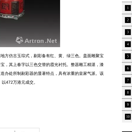
1
2
3
4
呈天圆地方仿古玉琮式，剔彩备有红、黄、绿三色。盖面雕聚宝
5
珍宝，其上春字以三色交替的霞光衬托。整器雕工精湛，漆
6
廷造办处所制剔彩器的显著特点，具有浓重的皇家气派。该
7
，以472万港元成交。
8
9
10