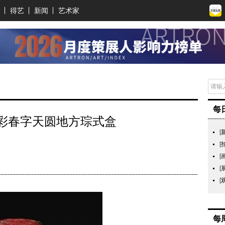
得艺
新闻
艺术家
每
彩春字天圆地方琮式盒
[
[
[
[
[
每