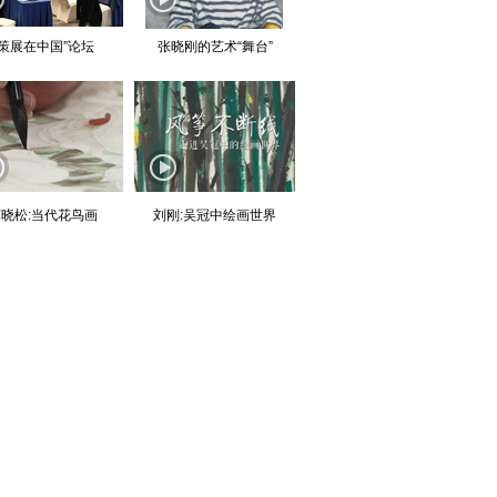
“策展在中国”论坛
张晓刚的艺术“舞台”
晓松:当代花鸟画
刘刚:吴冠中绘画世界