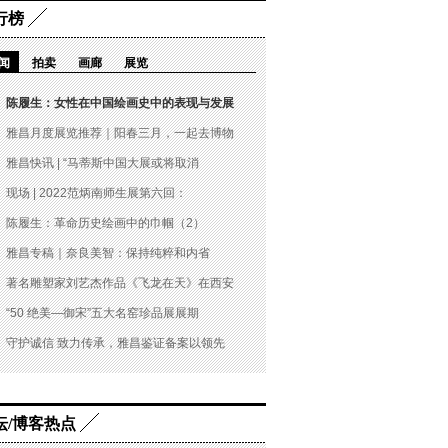
行榜
闻
拍卖
画廊
展览
陈履生：女性在中国绘画史中的表现与发展
雅昌月度展览推荐｜阳春三月，一起去博物
雅昌快讯 | “马蒂斯中国大展或将取消
现场 | 2022范炳南师生展第六回：
陈履生：革命历史绘画中的巾帼（2）
雅昌专稿｜奈良美智：保持纯粹和内省
著名雕塑家刘艺杰作品《飞龙在天》在西安
“50 绝美—御宋”五大名窑珍品展展期
守护诚信 致力传承，雅昌鉴证备案以领先
坛/博客热点