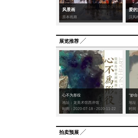
风景画
爱的
原本画廊
汉风
展览推荐
心不为形役
“妙合
地址：龙美术馆西岸馆
地址
时间：2020-07-18 - 2020-11-22
时间：2
拍卖预展