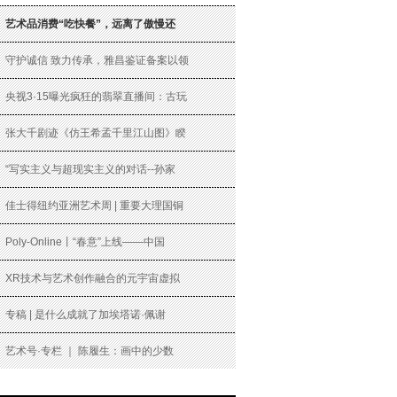
艺术品消费“吃快餐”，远离了傲慢还
守护诚信 致力传承，雅昌鉴证备案以领
央视3·15曝光疯狂的翡翠直播间：古玩
张大千剧迹《仿王希孟千里江山图》睽
“写实主义与超现实主义的对话--孙家
佳士得纽约亚洲艺术周 | 重要大理国铜
Poly-Online丨“春意”上线——中国
XR技术与艺术创作融合的元宇宙虚拟
专稿 | 是什么成就了加埃塔诺·佩谢
艺术号·专栏 ｜ 陈履生：画中的少数