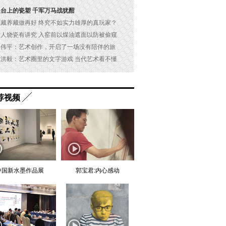
展台上的瓷塑 千军万马战犹酣
以藏养藏做再好 终究不如实力雄厚的真玩家？
古人烧瓷有讲究 入窑前以煤油遮面以防被偷窥
吴伟平：艺术创作，开启了一场没有陪伴的旅
杜洪毅：艺术圈里的文字游戏 当代艺术看不懂
荐视频
中国新水墨作品展
郭宝君:内心感动