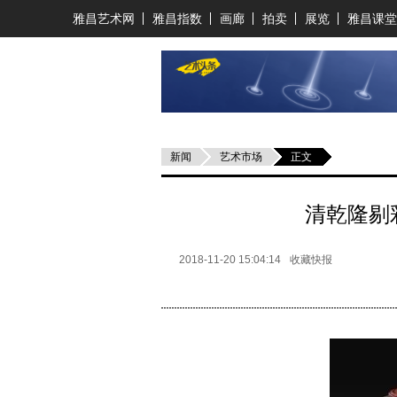
雅昌艺术网
雅昌指数
画廊
拍卖
展览
雅昌课堂
新闻
艺术市场
正文
清乾隆剔
2018-11-20 15:04:14
收藏快报