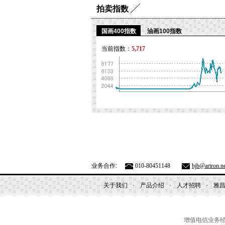
拍卖指数
国画400指数
油画100指数
当前指数：
5,717
业务合作:
010-80451148
bjb@artron.ne
关于我们
产品介绍
人才招聘
雅
增值电信业务