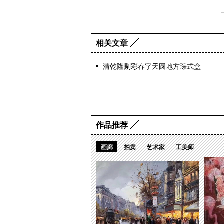
相关文章
清乾隆剔彩春字天圆地方琮式盒
作品推荐
画廊
拍卖
艺术家
工美师