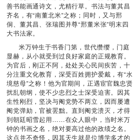
善书能画通诗文，尤精行草。书法与董其昌
齐名，有“南董北米”之称；同时，又与邢
侗、董其昌、张瑞图并尊“邢董米张”明末四
大书法家。
米万钟生于书香门第，世代缵缨，门庭
显赫，从小就受到过良好家庭的正规教育。
为官后，刚正不阿，处处关心民间疾苦，十
分注重文化教育，深受百姓拥护爱戴，有“水
境慈母”之称！他为官期间，正遇宦官魏忠贤
扰乱朝纲，使不少忠烈之士深受迫害。因其
生性刚烈，坚决与阉党势不两立，因而屡遭
阉党弹劾，官被罢黜。直到阉党溃灭，才得
到朝廷昭雪起用……在众人眼中，当时米万
钟的书画之名，绝对要高过他的政绩之名。
这点并不奇怪，因其天生就是位博学多才的