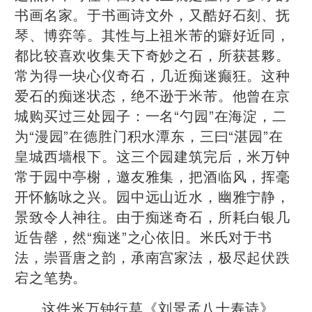
书画名家。于书画诗文外，又酷好石刻、抚
琴、博弈等。其性与上祖米芾的癖好近同，
都比较喜欢收集天下奇妙之石，所获甚夥。
常为得一块心仪奇石，几近痴迷癫狂。这种
爱石的痴迷状态，绝不逊于米芾。他曾在京
城购买过三处园子：一名“勺园”在海淀，二
为“漫园”在德胜门积水潭东，三曰“湛园”在
皇城西墙根下。这三个园建筑完后，米万钟
常于园中亭榭，邀友雅集，把酒临风，挥毫
开怀觞咏之兴。园中远山近水，幽雅宁静，
景致令人神往。由于痴迷奇石，所耗白银几
近告罄，然“痴迷”之心依旧。米氏对于书
法，崇晋唐之韵，承南宫家法，极尽起伏跌
宕之笔势。
这件米万钟行草《刘景孟八十寿诗》