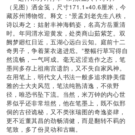
（见图）洒金笺，尺寸171.1×40.6厘米，今
藏苏州博物馆。释文：“景孟刘老先生八秩，
诗以寿之：姑射丰神海鹤姿，名高方岳重清
时。年同渭水迎黄发，处类商山茹紫芝。双
阙梦廻红日近，五湖心远白云知。庭前十二
奇男子，争着莱衣递进卮。”整幅行草写得自
然流畅，一气呵成。毫无迟涩造作之态，笔
墨间多存上祖南宫遗韵，又不失自家风神。
在用笔上，明代文人书法一般多追求静美儒
雅的士大夫风范，笔法纯熟清逸，不依野
径，唯恐书坠下流。当然，米万钟的内心世
界似乎还非常坦然，他在笔墨上，既不似邢
侗的古径诡秘，又不类张瑞图的奇逸姿肆，
更不近董其昌的劲畅清健，而是翻转不羁的
笔致，多了份灵动和古幽。