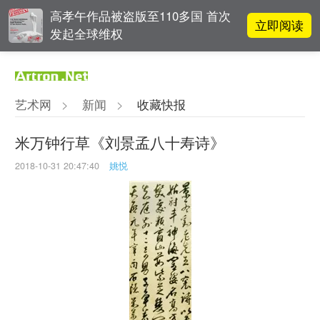
高孝午作品被盗版至110多国 首次
立即阅读
发起全球维权
对话 | “道法自然” 范一夫山水中的
立即阅读
破界与归真
艺术网
>
新闻
>
收藏快报
张瀚文：以物质媒介具象化精神世
立即阅读
界
米万钟行草《刘景孟八十寿诗》
2018-10-31 20:47:40
姚悦
OCAT上海馆：参与构建上海艺术生
立即阅读
态的十年