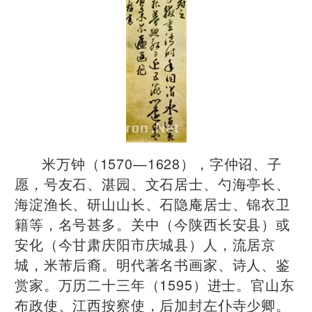
​米万钟（1570—1628），字仲诏、子
愿，号友石、湛园、文石居士、勺海亭长、
海淀渔长、研山山长、石隐庵居士、锦衣卫
籍等，名号甚多。关中（今陕西长安县）或
安化（今甘肃庆阳市庆城县）人，流居京
城，米芾后裔。明代著名书画家、诗人、鉴
赏家。万历二十三年（1595）进士。官山东
布政使、江西按察使，后加封左仆寺少卿。