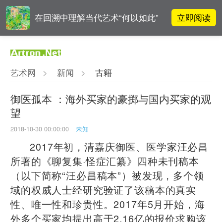
立即阅读
在回溯中理解当代艺术“何以如此”
对话 | “道法自然” 范一夫山水中的
立即阅读
破界与归真
艺术网
>
新闻
>
古籍
春雨斋主人房茂梁：“好运气”的90
立即阅读
后古玩经纪人
御医孤本 ：海外买家的豪掷与国内买家的观
望
周杰伦都要去的伦敦弗里兹，到底
立即阅读
有多火爆？
2018-10-30 00:00:00
未知
2017年初，清嘉庆御医、医学家汪必昌
所著的《聊复集·怪症汇纂》四种未刊稿本
（以下简称“汪必昌稿本”）被发现，多个领
域的权威人士经研究验证了该稿本的真实
性、唯一性和珍贵性。2017年5月开始，海
外多个买家均提出高于2.16亿的报价求购该