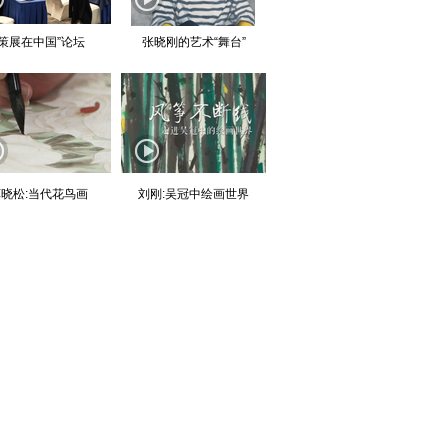
“策展在中国”论坛
张晓刚的艺术“舞台”
晓松:当代花鸟画
刘刚:吴冠中绘画世界