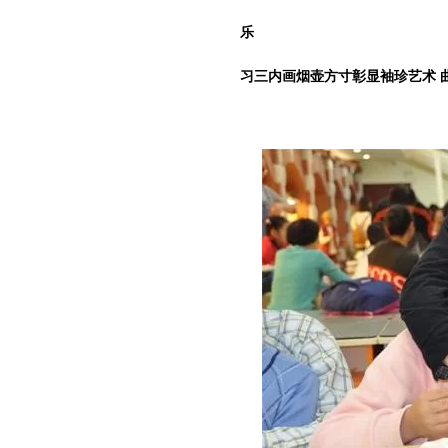
乐
习三内画烟壶方寸彰显袖珍艺术 曲