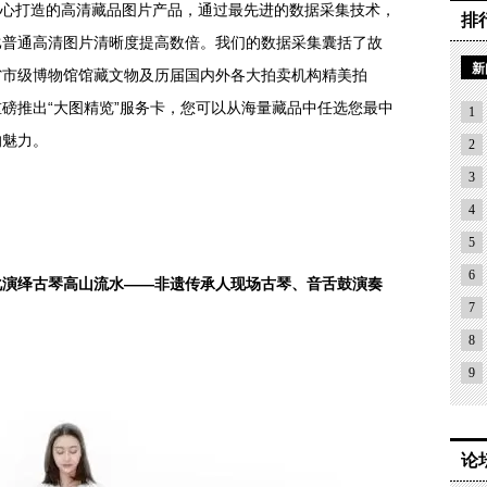
心打造的高清藏品图片产品，通过最先进的数据采集技术，
排
比普通高清图片清晰度提高数倍。我们的数据采集囊括了故
新
省市级博物馆馆藏文物及历届国内外各大拍卖机构精美拍
磅推出“大图精览”服务卡，您可以从海量藏品中任选您最中
1
的魅力。
2
3
4
5
6
绎古琴高山流水——非遗传承人现场古琴、音舌鼓演奏
7
8
9
论