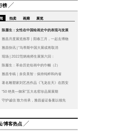
行榜
闻
拍卖
画廊
展览
陈履生：女性在中国绘画史中的表现与发展
雅昌月度展览推荐｜阳春三月，一起去博物
雅昌快讯 | “马蒂斯中国大展或将取消
现场 | 2022范炳南师生展第六回：
陈履生：革命历史绘画中的巾帼（2）
雅昌专稿｜奈良美智：保持纯粹和内省
著名雕塑家刘艺杰作品《飞龙在天》在西安
“50 绝美—御宋”五大名窑珍品展展期
守护诚信 致力传承，雅昌鉴证备案以领先
坛/博客热点