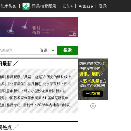
艺术头条
雅昌拍卖图录
云艺+
Artbase
登录
搜索
资讯
日最新
新闻
]
雅昌观察 | “共适：赵赵”在历史的延长线上，探寻可能
拍卖
]
【公开征集】桂月相思·北京荣宝线上艺术品拍卖会
画廊
]
意象新生：韩方小型沙龙展登陆新加坡
展览
]
中国艺术家刘革参展第 61 届威尼斯双年展坦桑尼亚国家馆特别项目“日记 #07 此即象征！”
观点
]
雅昌专栏 | 唐利伟：2026年内地春拍钟表市场观察 赛道重构、圈层分化与收藏逻辑迭代
周热点