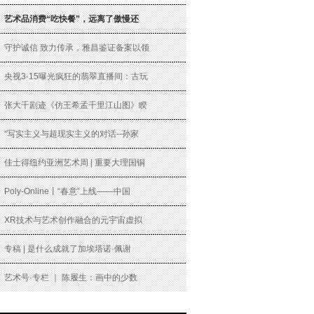
艺术品消费“吃快餐”，远离了傲慢还
守护诚信 致力传承，雅昌鉴证备案以领
央视3·15曝光疯狂的翡翠直播间：古玩
张大千剧迹《仿王希孟千里江山图》睽
“写实主义与超现实主义的对话--孙家
佳士得纽约亚洲艺术周 | 重要大理国铜
Poly-Online丨“春意”上线——中国
XR技术与艺术创作融合的元宇宙虚拟
专稿 | 是什么成就了加埃塔诺·佩谢
艺术号·专栏 ｜ 陈履生：画中的少数