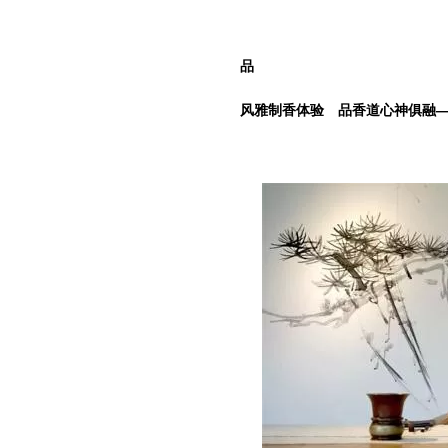
品
风雅制香体验 品香道心神俱融—