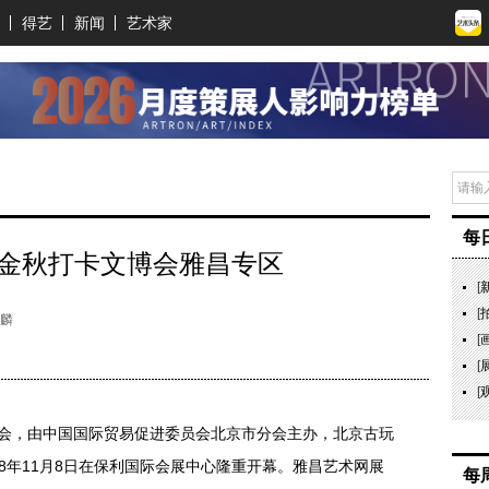
得艺
新闻
艺术家
每
 金秋打卡文博会雅昌专区
[
[
家麟
[
[
[
览会，由中国国际贸易促进委员会北京市分会主办，北京古玩
8年11月8日在保利国际会展中心隆重开幕。雅昌艺术网展
每