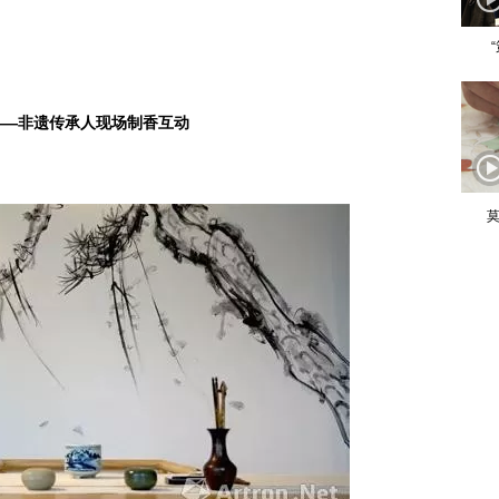
—非遗传承人现场制香互动
莫