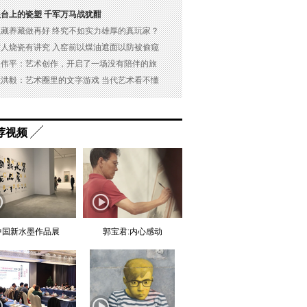
展台上的瓷塑 千军万马战犹酣
以藏养藏做再好 终究不如实力雄厚的真玩家？
古人烧瓷有讲究 入窑前以煤油遮面以防被偷窥
吴伟平：艺术创作，开启了一场没有陪伴的旅
杜洪毅：艺术圈里的文字游戏 当代艺术看不懂
荐视频
中国新水墨作品展
郭宝君:内心感动