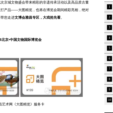
此次京城文物盛会带来精彩的非遗传承活动以及高品质古董
1
主打产品——大图精览，也将在博览会期间精彩亮相，绝对
面带您走进
文博会雅昌专区，大戏抢先看
。
2
3
4
18北京•中国文物国际博览会
5
6
7
8
9
10
昌艺术网《大图精览》服务卡