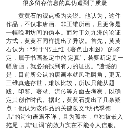
很多留存信息的真伪遭到了质疑
黄黄石的观点极为尖锐。他认为，这件
作品，不仅非唐画、非王维所画，且更像是
一幅晚明坊间的伪本。而对于刘九洲的论证
方式，黄黄石同样提出了异议。首先，黄黄
石认为：“对于‘传王维《著色山水图》’的鉴
定，属于书画鉴定中的‘定真’，若要断定是一
幅唐画，就必须找到有力的证据。”遗憾的
是，目前所公认的唐画本就凤毛麟角，更无
王维真迹存世，难以比较，所以只能从题
跋、印鉴、著录、流传等方面去考察，以确
定其创作时代。据此，黄黄石提出了几条疑
点：他认为该作品的关键跋文“明代季德
几”的诗句语焉不详，且为孤本，单独被嵌入
拖尾，其“证词”的效力实在不能令人信服。