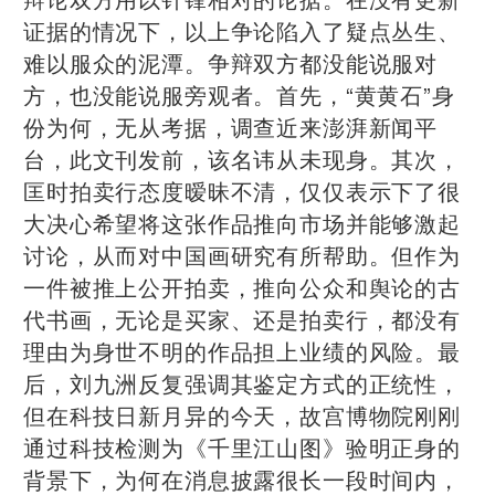
证据的情况下，以上争论陷入了疑点丛生、
难以服众的泥潭。争辩双方都没能说服对
方，也没能说服旁观者。首先，“黄黄石”身
份为何，无从考据，调查近来澎湃新闻平
台，此文刊发前，该名讳从未现身。其次，
匡时拍卖行态度暧昧不清，仅仅表示下了很
大决心希望将这张作品推向市场并能够激起
讨论，从而对中国画研究有所帮助。但作为
一件被推上公开拍卖，推向公众和舆论的古
代书画，无论是买家、还是拍卖行，都没有
理由为身世不明的作品担上业绩的风险。最
后，刘九洲反复强调其鉴定方式的正统性，
但在科技日新月异的今天，故宫博物院刚刚
通过科技检测为《千里江山图》验明正身的
背景下，为何在消息披露很长一段时间内，