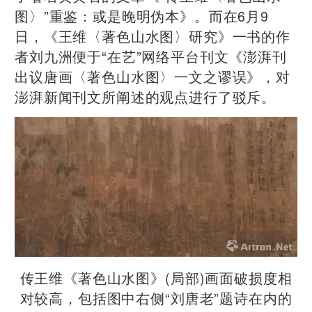
图〉”重鉴：或是晚明伪本》。而在6月9
日，《王维〈著色山水图〉研究》一书的作
者刘九洲便于“在艺”网络平台刊文《澎湃刊
出议唐画〈著色山水图〉一文之谬误》，对
澎湃新闻刊文所阐述的观点进行了驳斥。
传王维《著色山水图》(局部)画面破损度相
对较高，包括图中右侧“刘唐老”题诗在内的