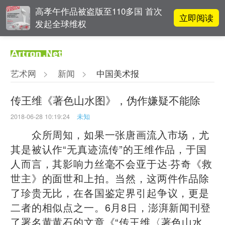
高孝午作品被盗版至110多国 首次
立即阅读
发起全球维权
雅昌指数 | 月度(2025年7月)策展人
立即阅读
影响力榜单
艺术网
>
新闻
>
中国美术报
阿拉里奥画廊上海转型：为何要成
立即阅读
为策展式艺术商业综合体？
传王维《著色山水图》，伪作嫌疑不能除
2018-06-28 10:19:24
未知
李铁夫冯钢百领衔 作为群体的早期
立即阅读
粤籍留美艺术家
众所周知，如果一张唐画流入市场，尤
其是被认作“无真迹流传”的王维作品，于国
人而言，其影响力丝毫不会亚于达·芬奇《救
世主》的面世和上拍。当然，这两件作品除
了珍贵无比，在各国鉴定界引起争议，更是
二者的相似点之一。6月8日，澎湃新闻刊登
了署名黄黄石的文章《“传王维〈著色山水