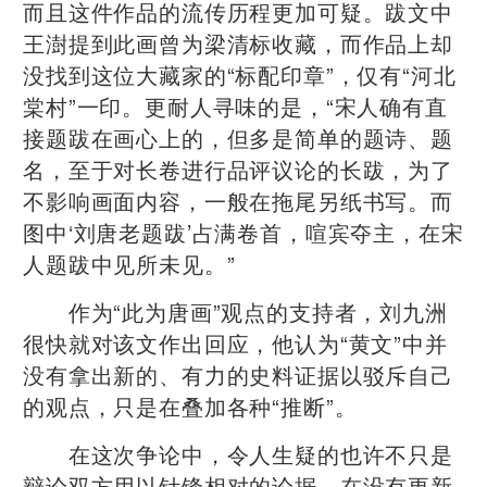
而且这件作品的流传历程更加可疑。跋文中
王澍提到此画曾为梁清标收藏，而作品上却
没找到这位大藏家的“标配印章”，仅有“河北
棠村”一印。更耐人寻味的是，“宋人确有直
接题跋在画心上的，但多是简单的题诗、题
名，至于对长卷进行品评议论的长跋，为了
不影响画面内容，一般在拖尾另纸书写。而
图中‘刘唐老题跋’占满卷首，喧宾夺主，在宋
人题跋中见所未见。”
作为“此为唐画”观点的支持者，刘九洲
很快就对该文作出回应，他认为“黄文”中并
没有拿出新的、有力的史料证据以驳斥自己
的观点，只是在叠加各种“推断”。
在这次争论中，令人生疑的也许不只是
辩论双方用以针锋相对的论据。在没有更新