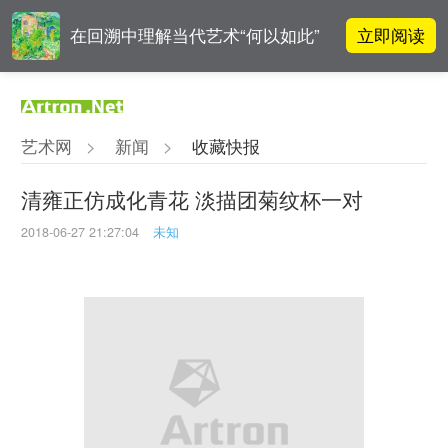
立即阅读
在回溯中理解当代艺术“何以如此”
高孝午作品被盗版至110多国 首次
立即阅读
发起全球维权
艺术网
>
新闻
>
收藏快报
雅昌指数 | 月度(2025年7月)策展人
立即阅读
影响力榜单
清雍正仿成化青花 淡描团菊纹杯一对
2018-06-27 21:27:04
未知
李铁夫冯钢百领衔 作为群体的早期
立即阅读
粤籍留美艺术家