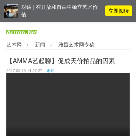
对话 | 在开放和自由中确立艺术价
立即阅读
值
李铁夫冯钢百领衔 作为群体的早期
立即阅读
粤籍留美艺术家
艺术网
>
新闻
>
雅昌艺术网专稿
立即阅读
“纤维”提问2022：存在何“缓”？
【AMMA艺起聊】促成天价拍品的因素
2017-09-19 14:57:27
未知
春雨斋主人房茂梁：“好运气”的90
立即阅读
后古玩经纪人