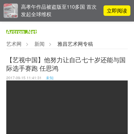
高孝午作品被盗版至110多国 首次
立即阅读
发起全球维权
阿拉里奥画廊上海转型：为何要成
立即阅读
为策展式艺术商业综合体？
艺术网
>
新闻
>
雅昌艺术网专稿
张瀚文：以物质媒介具象化精神世
立即阅读
界
【艺视中国】他努力让自己七十岁还能与国
际选手赛跑 任思鸿
周杰伦都要去的伦敦弗里兹，到底
立即阅读
有多火爆？
2017-09-15 11:41:31
未知