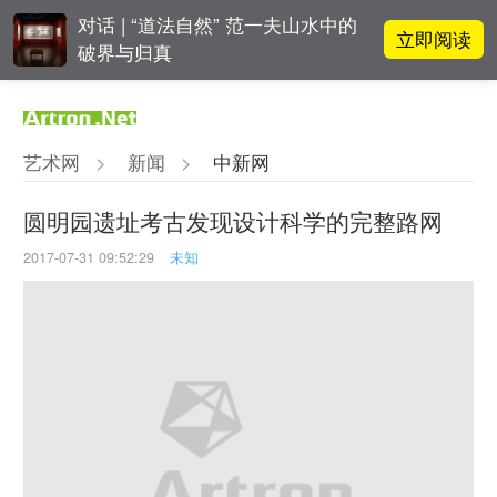
对话 | “道法自然” 范一夫山水中的
立即阅读
破界与归真
阿拉里奥画廊上海转型：为何要成
立即阅读
为策展式艺术商业综合体？
艺术网
>
新闻
>
中新网
吕晓：北京画院两个中心十年 跨学
立即阅读
科带来齐白石研究新突破
圆明园遗址考古发现设计科学的完整路网
2017-07-31 09:52:29
未知
立即阅读
翟莫梵：绘画少年的广阔天空