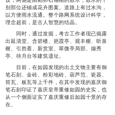
别部位还铺成花卉图案。道路上有过水沟，
以方便雨水流通。整个路网系统设计科学，
理念超前，是古人智慧的结晶。
同时，通过发掘，考古工作者现已揭露
出延清堂、含碧楼、挹霞亭、观丰榭、听泉
榭、引胜斋、新赏室、翠微亭局部、撷秀
亭、待月台等建筑遗址。
目前，在如园发现的出土文物主要有御
笔石刻、金砖、粉彩地砖、葫芦范、瓷器、
筒瓦、板瓦等上千件，在其中发现的嘉庆御
笔石刻印证了嘉庆皇帝重修如园的史实，也
从一个侧面证实了嘉庆重修后如园十景的存
在。