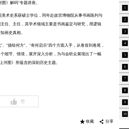
河图》解码”专题讲座。
1
院美术史系获硕士学位，同年赴故宫博物院从事书画陈列与
2
副主任、主任，其学术领域主要是书画鉴定与研究，用逻辑
3
探知画史真相。
4
、“描绘何方”、“有何启示”四个方面入手，从卷首到卷尾，
多个细节、情境，展开深入分析，为与会听众展现出了一幅
5
明上河图》所蕴含的深刻历史主题。
6
7
8
赞
9
10
收藏
分享