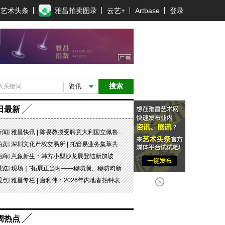
艺术头条
雅昌拍卖图录
云艺+
Artbase
登录
搜索
资讯
日最新
新闻
]
雅昌快讯 | 陈畏教授受聘意大利国立佩鲁贾美术学院客座教授
拍卖
]
深圳文化产权交易所 | 托管易业务集萃共赏 吉光瓷影
画廊
]
意象新生：韩方小型沙龙展登陆新加坡
展览
]
现场｜“拓展正当时——穆昉澜、穆昉昀新帛画艺术展”在京展出
观点
]
雅昌专栏 | 唐利伟：2026年内地春拍钟表市场观察 赛道重构、圈层分化与收藏逻辑迭代
周热点