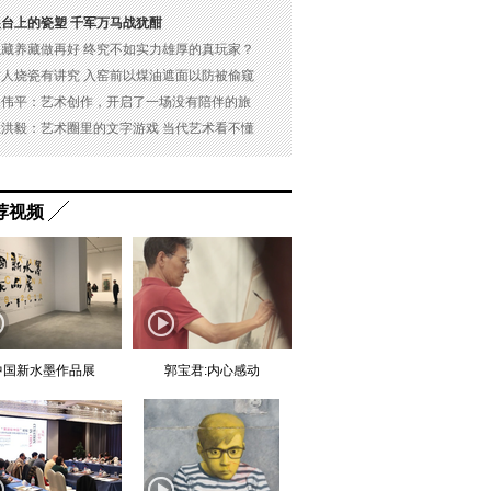
展台上的瓷塑 千军万马战犹酣
以藏养藏做再好 终究不如实力雄厚的真玩家？
古人烧瓷有讲究 入窑前以煤油遮面以防被偷窥
吴伟平：艺术创作，开启了一场没有陪伴的旅
杜洪毅：艺术圈里的文字游戏 当代艺术看不懂
荐视频
中国新水墨作品展
郭宝君:内心感动