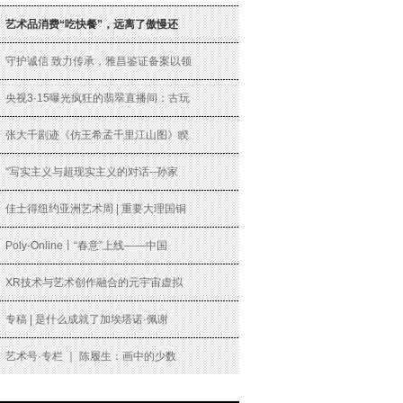
艺术品消费“吃快餐”，远离了傲慢还
守护诚信 致力传承，雅昌鉴证备案以领
央视3·15曝光疯狂的翡翠直播间：古玩
张大千剧迹《仿王希孟千里江山图》睽
“写实主义与超现实主义的对话--孙家
佳士得纽约亚洲艺术周 | 重要大理国铜
Poly-Online丨“春意”上线——中国
XR技术与艺术创作融合的元宇宙虚拟
专稿 | 是什么成就了加埃塔诺·佩谢
艺术号·专栏 ｜ 陈履生：画中的少数