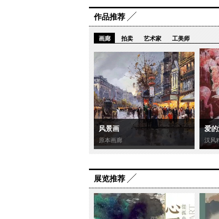
作品推荐
画廊
拍卖
艺术家
工美师
风景画
爱的
原本画廊
汉风
展览推荐