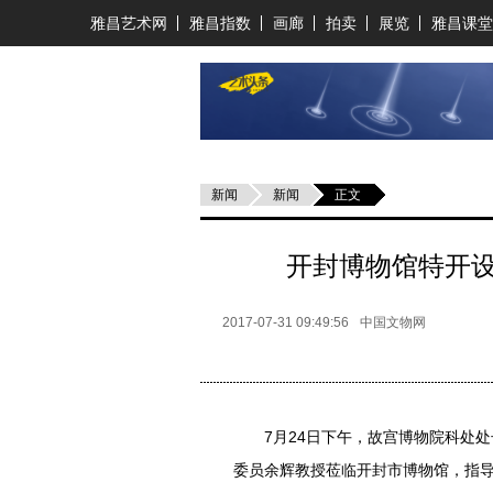
雅昌艺术网
雅昌指数
画廊
拍卖
展览
雅昌课堂
新闻
新闻
正文
开封博物馆特开
2017-07-31 09:49:56
中国文物网
7月24日下午，故宫博物院科处处
委员余辉教授莅临开封市博物馆，指