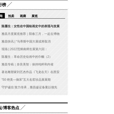
行榜
闻
拍卖
画廊
展览
陈履生：女性在中国绘画史中的表现与发展
雅昌月度展览推荐｜阳春三月，一起去博物
雅昌快讯 | “马蒂斯中国大展或将取消
现场 | 2022范炳南师生展第六回：
陈履生：革命历史绘画中的巾帼（2）
雅昌专稿｜奈良美智：保持纯粹和内省
著名雕塑家刘艺杰作品《飞龙在天》在西安
“50 绝美—御宋”五大名窑珍品展展期
守护诚信 致力传承，雅昌鉴证备案以领先
坛/博客热点