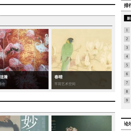
排
新
1
2
3
4
5
6
涟漪
春晴
7
精舍
芊荷艺术空间
8
9
论