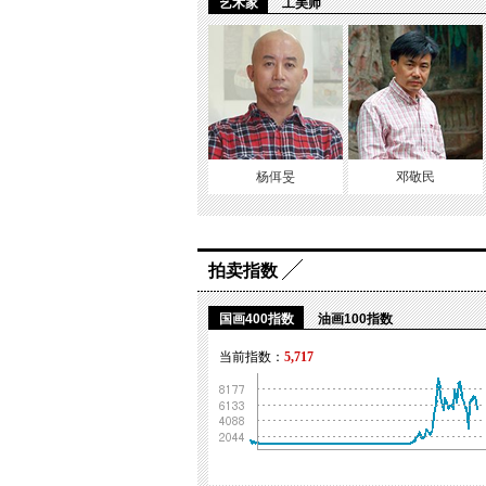
艺术家
工美师
杨佴旻
邓敬民
拍卖指数
国画400指数
油画100指数
当前指数：
5,717