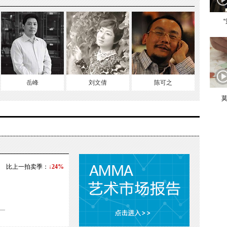
岳峰
刘文倩
陈可之
莫
比上一拍卖季：
↓24%