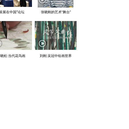
“策展在中国”论坛
张晓刚的艺术“舞台”
晓松:当代花鸟画
刘刚:吴冠中绘画世界