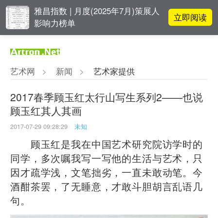
雅昌指数 | 月度(2025年7月)策展人
立即阅读
影响力榜单
阿拉里奥画廊上海转型：为何要成
立即阅读
为策展式艺术商业综合体？
艺术网
>
新闻
>
艺术家提供
张瀚文：以物质媒介具象化精神世
立即阅读
界
2017春季顾玉红太行山写生系列2——也说
顾玉红其人其画
立即阅读
翟莫梵：绘画少年的广阔天空
2017-07-29 09:28:29
未知
顾玉红是我在中国艺术研究院访学时的
同学，多次嘱我写一写他的生活与艺术，只
因才疏学浅，文笔拙劣，一直未敢动笔。今
酒酣茶罢，了无睡意，才敢斗胆胡言乱语几
句。