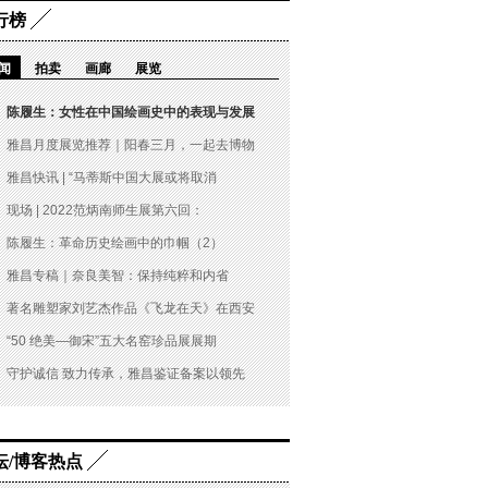
行榜
闻
拍卖
画廊
展览
陈履生：女性在中国绘画史中的表现与发展
雅昌月度展览推荐｜阳春三月，一起去博物
雅昌快讯 | “马蒂斯中国大展或将取消
现场 | 2022范炳南师生展第六回：
陈履生：革命历史绘画中的巾帼（2）
雅昌专稿｜奈良美智：保持纯粹和内省
著名雕塑家刘艺杰作品《飞龙在天》在西安
“50 绝美—御宋”五大名窑珍品展展期
守护诚信 致力传承，雅昌鉴证备案以领先
坛/博客热点