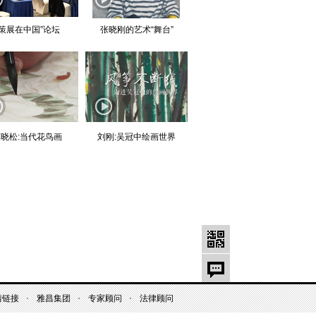
“策展在中国”论坛
张晓刚的艺术“舞台”
晓松:当代花鸟画
刘刚:吴冠中绘画世界
情链接
雅昌集团
专家顾问
法律顾问