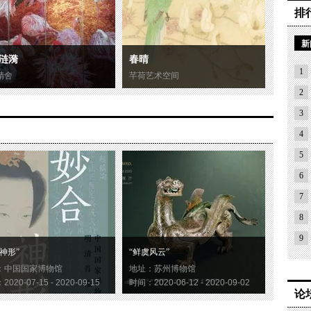
排
新
涟漪
春晴
1
精舍
芊荷艺术空间
2
3
4
5
6
7
8
9
神形”
“鲜虞风云”
：中国国家博物馆
地址：苏州博物馆
020-07-15 - 2020-09-15
时间：2020-06-12 - 2020-09-02
论