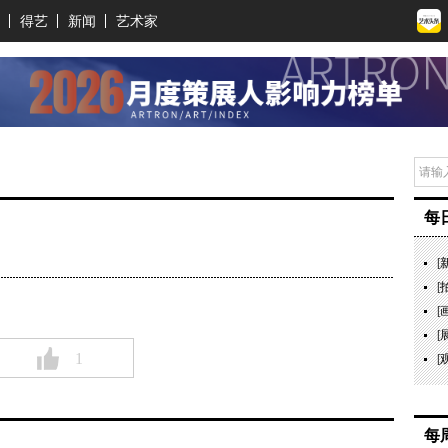
得艺
新闻
艺术家
每
[
[
[
[
1
[
每