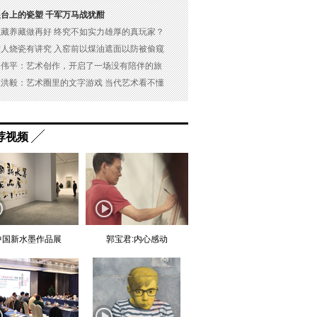
展台上的瓷塑 千军万马战犹酣
以藏养藏做再好 终究不如实力雄厚的真玩家？
古人烧瓷有讲究 入窑前以煤油遮面以防被偷窥
吴伟平：艺术创作，开启了一场没有陪伴的旅
杜洪毅：艺术圈里的文字游戏 当代艺术看不懂
荐视频
中国新水墨作品展
郭宝君:内心感动