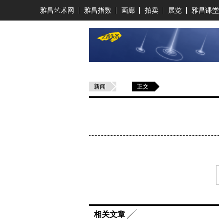
雅昌艺术网
雅昌指数
画廊
拍卖
展览
雅昌课堂
新闻
正文
相关文章