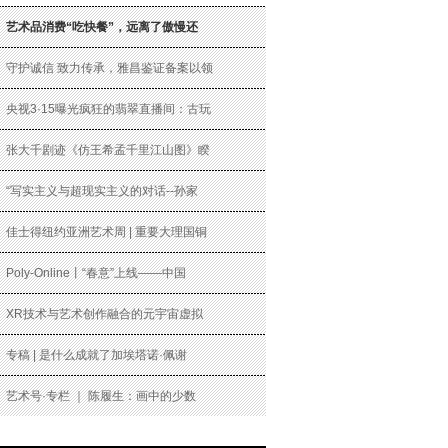
艺术品消费“吃快餐”，远离了傲慢还
守护诚信 致力传承，雅昌鉴证备案以领
央视3·15曝光疯狂的翡翠直播间：古玩
张大千剧迹《仿王希孟千里江山图》睽
“写实主义与超现实主义的对话--孙家
佳士得纽约亚洲艺术周 | 重要大理国铜
Poly-Online丨“春意”上线——中国
XR技术与艺术创作融合的元宇宙虚拟
专稿 | 是什么成就了加埃塔诺·佩谢
艺术号·专栏 ｜ 陈履生：画中的少数