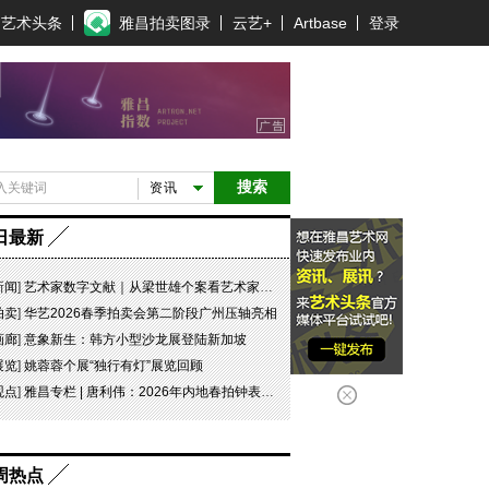
艺术头条
雅昌拍卖图录
云艺+
Artbase
登录
搜索
资讯
日最新
新闻
]
艺术家数字文献｜从梁世雄个案看艺术家艺术数字文献的重要性和紧迫性
拍卖
]
华艺2026春季拍卖会第二阶段广州压轴亮相
画廊
]
意象新生：韩方小型沙龙展登陆新加坡
展览
]
姚蓉蓉个展“独行有灯”展览回顾
观点
]
雅昌专栏 | 唐利伟：2026年内地春拍钟表市场观察 赛道重构、圈层分化与收藏逻辑迭代
周热点