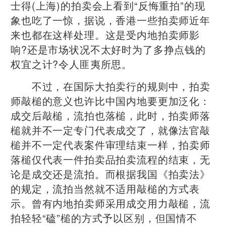
士得(上海)的拍卖会上看到“反悔重拍”的现
象也吃了一惊，据说，香港一些拍卖师近年
来也都在这样处理。这是受内地拍卖师影
响?还是市场状况不太好时为了多挣点钱的
权宜之计?令人匪夷所思。
不过，在国际大拍卖行的规则中，拍卖
师敲槌的意义也许比中国内地要更加泛化：
成交后敲槌，流拍也落槌，此时，拍卖师落
槌就并不一定专门代表成交了，就像法官敲
槌并不一定代表案件审理结束一样，拍卖师
落槌仅代表一件拍卖品拍卖流程的结束，无
论是成交还是流拍。而根据我国《拍卖法》
的规定，流拍当然就不适用敲槌的方式表
示。曾有内地拍卖师采用成交用力敲槌，流
拍轻轻“磕”槌的方式予以区别，但国情不