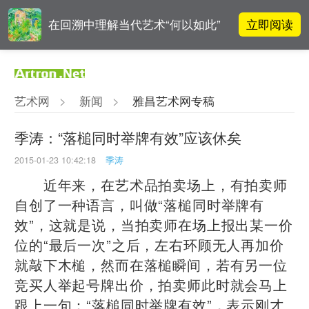
立即阅读
在回溯中理解当代艺术“何以如此”
雅昌指数 | 月度(2025年7月)策展人
立即阅读
影响力榜单
艺术网
>
新闻
>
雅昌艺术网专稿
李铁夫冯钢百领衔 作为群体的早期
立即阅读
粤籍留美艺术家
季涛：“落槌同时举牌有效”应该休矣
2015-01-23 10:42:18
季涛
张瀚文：以物质媒介具象化精神世
立即阅读
界
近年来，在艺术品拍卖场上，有拍卖师
自创了一种语言，叫做“落槌同时举牌有
效”，这就是说，当拍卖师在场上报出某一价
位的“最后一次”之后，左右环顾无人再加价
就敲下木槌，然而在落槌瞬间，若有另一位
竞买人举起号牌出价，拍卖师此时就会马上
跟上一句：“落槌同时举牌有效”，表示刚才