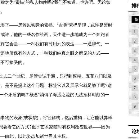
称之为“素描”的私人物件吗?我们不知道。也许吧。无论如
排
处。
新
了——尽管以实际的素描、“古典”素描呈现，或许是暂时
1
。或许，他的一些名作绘画，天生进一步地成为一个奔跑者
2
或许它会是——一种我们有时用到的表达——一通脾气、一
3
所是地所保有的方式，一种我们纯真之眼之所见的方式——
4
而不可接受的。
5
去二个世纪，尽管尝试千遍，只得到模糊、五花八门以及
6
。是不是提出这个问题、标签它以及展示它就足够了呢?这
7
一个矛盾的吗?“概念”消弭了晦涩之流的无法预料时刻的一
8
9
物的表象(或状貌)，将它解构，然后重构，让它能以异样
想要看它的方式?似乎艺术家随时有权利改变世界——因为
论
——由此，以此姿态加诸世界其主权。