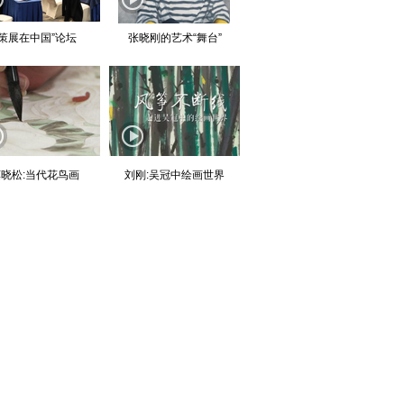
“策展在中国”论坛
张晓刚的艺术“舞台”
晓松:当代花鸟画
刘刚:吴冠中绘画世界