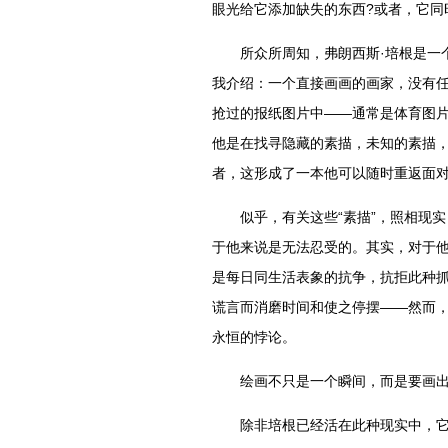
眼光给它添加缺失的东西?或者，它同
所众所周知，弗朗西斯·培根是一个
我介绍：一个直接画画的画家，没有
抢过的报纸图片中——通常是体育图片
他是在找寻隐藏的素描，未知的素描
者，这形成了一本他可以随时重返面对
似乎，有关这些“素描”，照相现实，
于他来说是无法忍受的。其实，对于
是每日同生活表象的抗争，抗拒此种
谎言而消磨时间和使之停摆——然而
永恒的悖论。
绘画不只是一个瞬间，而是要画出时
除非培根已经活在此种现实中，它天