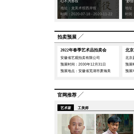
心不为形役
“妙合
地址：龙美术馆西岸馆
地址
时间：2020-07-18 - 2020-11-22
时间：2
拍卖预展
2022年春季艺术品拍卖会
北京
安徽省艺观拍卖有限公司
北京
预展时间：2030年12月31日
预展时
预展地点：安徽省芜湖市萧瀚美
预展
官网推荐
艺术家
工美师