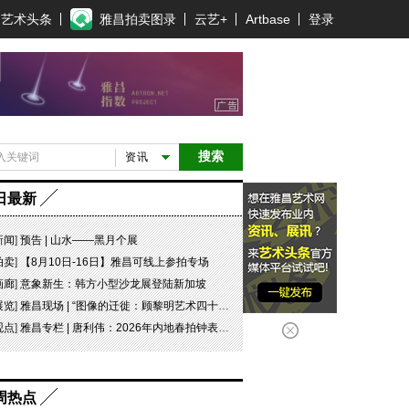
艺术头条
雅昌拍卖图录
云艺+
Artbase
登录
搜索
资讯
日最新
新闻
]
预告 | 山水——黑月个展
拍卖
]
【8月10日-16日】雅昌可线上参拍专场
画廊
]
意象新生：韩方小型沙龙展登陆新加坡
展览
]
雅昌现场 | “图像的迁徙：顾黎明艺术四十年” 一场回望与再出发
观点
]
雅昌专栏 | 唐利伟：2026年内地春拍钟表市场观察 赛道重构、圈层分化与收藏逻辑迭代
周热点