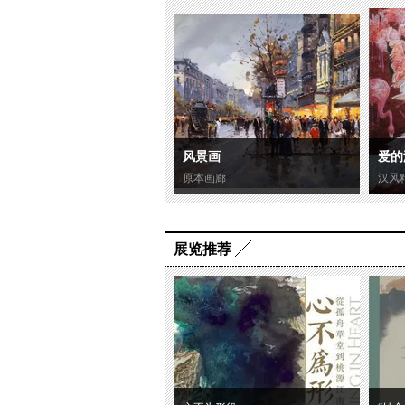
风景画
爱的
原本画廊
汉风
展览推荐