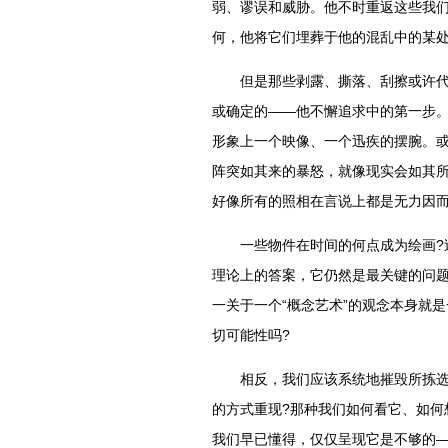
弱、谬误和威胁。他不时重返这些我们
何，他将它们埋葬于他的混乱中的某
但是那些剥露、撕落、刮擦或许代表
或确定的——他不懈追求中的第一步
形象上一个映像、一个迅疾的摆腕。
阵突如其来的暴怒，就像现实会如其
好像所有的照相在言说上都是无力因
一些物件在时间的何点成为绘画?过
理论上的答案，它仍然是最关键的问题
一关于一个“概念艺术”的观念本身就是
切可能性吗?
相反，我们应该系统地摧毁所拣选事
的方式重现?那种我们如何看它、如何
我们早已懂得，仅仅呈现它是不够的