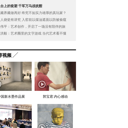
展台上的瓷塑 千军万马战犹酣
以藏养藏做再好 终究不如实力雄厚的真玩家？
古人烧瓷有讲究 入窑前以煤油遮面以防被偷窥
吴伟平：艺术创作，开启了一场没有陪伴的旅
杜洪毅：艺术圈里的文字游戏 当代艺术看不懂
荐视频
中国新水墨作品展
郭宝君:内心感动