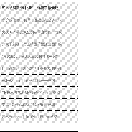
艺术品消费“吃快餐”，远离了傲慢还
守护诚信 致力传承，雅昌鉴证备案以领
央视3·15曝光疯狂的翡翠直播间：古玩
张大千剧迹《仿王希孟千里江山图》睽
“写实主义与超现实主义的对话--孙家
佳士得纽约亚洲艺术周 | 重要大理国铜
Poly-Online丨“春意”上线——中国
XR技术与艺术创作融合的元宇宙虚拟
专稿 | 是什么成就了加埃塔诺·佩谢
艺术号·专栏 ｜ 陈履生：画中的少数