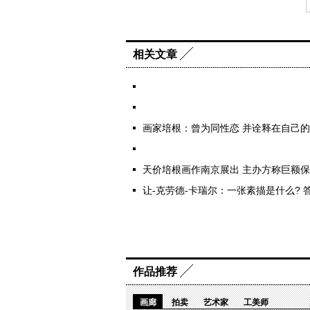
相关文章
画家培根：曾为同性恋 并诠释在自己
天价培根画作南京展出 主办方称巨额
让-克劳德-卡瑞尔：一张素描是什么? 
作品推荐
画廊
拍卖
艺术家
工美师