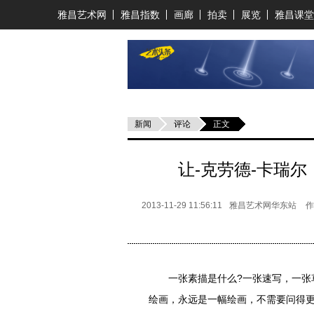
雅昌艺术网
雅昌指数
画廊
拍卖
展览
雅昌课堂
新闻
评论
正文
让-克劳德-卡瑞尔
2013-11-29 11:56:11
雅昌艺术网华东站
作
一张素描是什么?一张速写，一张草
绘画，永远是一幅绘画，不需要问得更