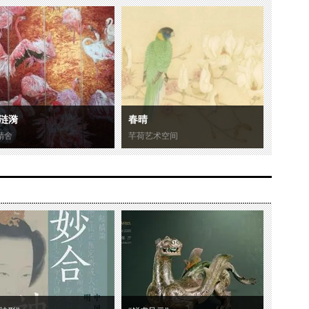
涟漪
春晴
精舍
芊荷艺术空间