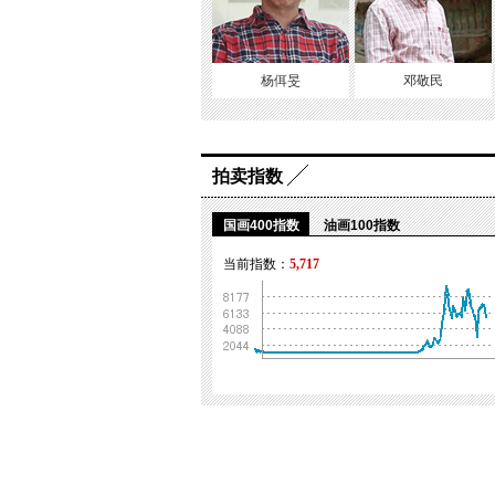
杨佴旻
邓敬民
拍卖指数
国画400指数
油画100指数
当前指数：
5,717