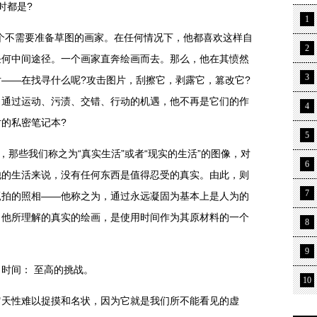
时都是?
1
不需要准备草图的画家。在任何情况下，他都喜欢这样自
2
任何中间途径。一个画家直奔绘画而去。那么，他在其愤然
3
——在找寻什么呢?攻击图片，刮擦它，剥露它，篡改它?
，通过运动、污渍、交错、行动的机遇，他不再是它们的作
4
的私密笔记本?
5
那些我们称之为“真实生活”或者“现实的生活”的图像，对
6
他的生活来说，没有任何东西是值得忍受的真实。由此，则
7
抓拍的照相——他称之为，通过永远凝固为基本上是人为的
，他所理解的真实的绘画，是使用时间作为其原材料的一个
8
9
间： 至高的挑战。
10
性难以捉摸和名状，因为它就是我们所不能看见的虚