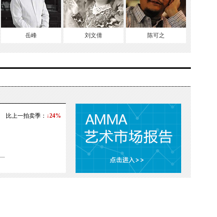
岳峰
刘文倩
陈可之
比上一拍卖季：
↓24%