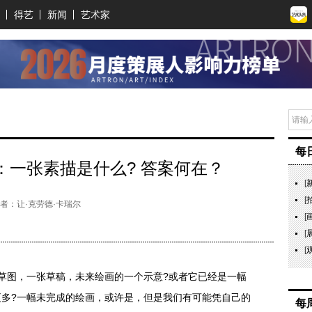
得艺
新闻
艺术家
每
：一张素描是什么? 答案何在？
[
[
者：让·克劳德·卡瑞尔
[
[
[
图，一张草稿，未来绘画的一个示意?或者它已经是一幅
多?一幅未完成的绘画，或许是，但是我们有可能凭自己的
每