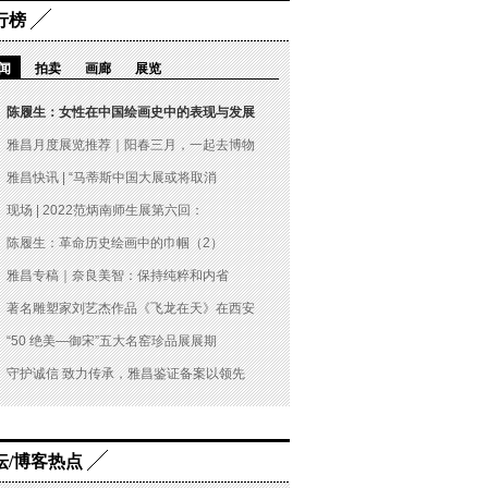
行榜
闻
拍卖
画廊
展览
陈履生：女性在中国绘画史中的表现与发展
雅昌月度展览推荐｜阳春三月，一起去博物
雅昌快讯 | “马蒂斯中国大展或将取消
现场 | 2022范炳南师生展第六回：
陈履生：革命历史绘画中的巾帼（2）
雅昌专稿｜奈良美智：保持纯粹和内省
著名雕塑家刘艺杰作品《飞龙在天》在西安
“50 绝美—御宋”五大名窑珍品展展期
守护诚信 致力传承，雅昌鉴证备案以领先
坛/博客热点