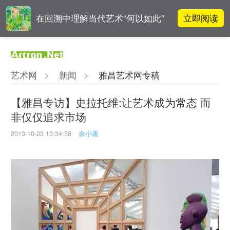
立即阅读
在回溯中理解当代艺术“何以如此”
高孝午作品被盗版至110多国 首次
立即阅读
发起全球维权
艺术网
>
新闻
>
雅昌艺术网专稿
雅昌指数 | 月度(2025年7月)策展人
立即阅读
影响力榜单
【雅昌专访】史拉托维:让艺术成为常态 而
非仅仅追求市场
李铁夫冯钢百领衔 作为群体的早期
立即阅读
粤籍留美艺术家
2013-10-23 10:34:58
余小蕙