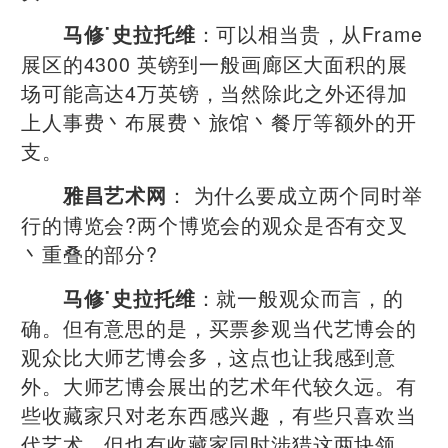
：可以相当贵，从Frame
马修˙史拉托维
展区的4300 英镑到一般画廊区大面积的展
场可能高达4万英镑，当然除此之外还得加
上人事费丶布展费丶旅馆丶餐厅等额外的开
支。
： 为什么要成立两个同时举
雅昌艺术网
行的博览会?两个博览会的观众是否有交叉
丶重叠的部分?
：就一般观众而言，的
马修˙史拉托维
确。但有意思的是，买票参观当代艺博会的
观众比大师艺博会多，这点也让我感到意
外。大师艺博会展出的艺术年代较久远。有
些收藏家只对老东西感兴趣，有些只喜欢当
代艺术，但也有收藏家同时涉猎这两块领