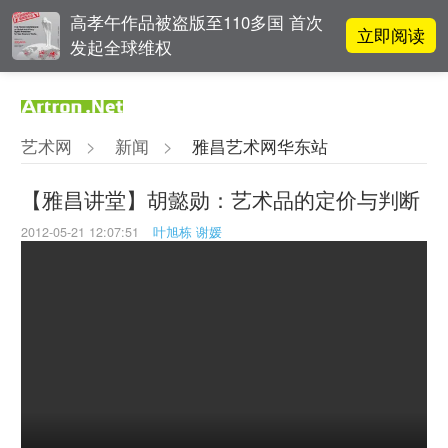
高孝午作品被盗版至110多国 首次
立即阅读
发起全球维权
阿拉里奥画廊上海转型：为何要成
立即阅读
为策展式艺术商业综合体？
艺术网
>
新闻
>
雅昌艺术网华东站
张瀚文：以物质媒介具象化精神世
立即阅读
界
【雅昌讲堂】胡懿勋：艺术品的定价与判断
2012-05-21 12:07:51
叶旭栋 谢媛
立即阅读
翟莫梵：绘画少年的广阔天空