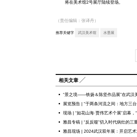
将在美术馆2号展厅陆续登场。
（责任编辑：张译丹）
推荐关键字
武汉美术馆
水墨展
相关文章
“景之境——铁扬＆陈坚作品展”在武汉
展览预告 | “于两条河流之间：地方三
现场 | “如花山海·贾伟艺术个展”启幕，
雅昌专稿 | “反反噬”切入时代病灶的三
雅昌现场 | 2024武汉双年展：开启