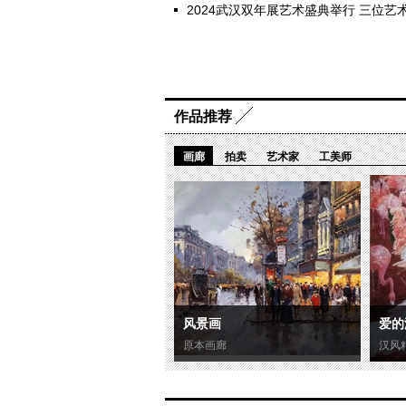
2024武汉双年展艺术盛典举行 三位艺
作品推荐
画廊
拍卖
艺术家
工美师
风景画
爱的
原本画廊
汉风