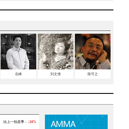
岳峰
刘文倩
陈可之
比上一拍卖季：
↓24%