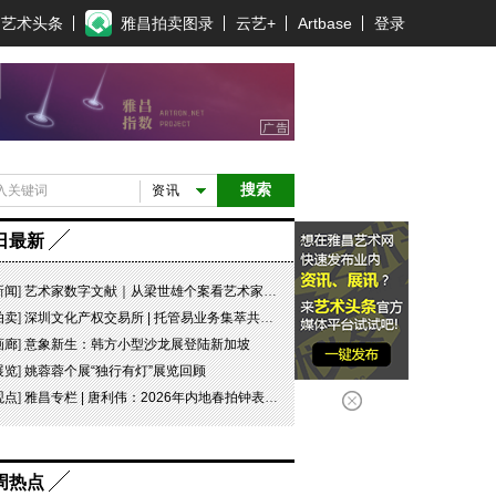
艺术头条
雅昌拍卖图录
云艺+
Artbase
登录
搜索
资讯
日最新
新闻
]
艺术家数字文献｜从梁世雄个案看艺术家艺术数字文献的重要性和紧迫性
拍卖
]
深圳文化产权交易所 | 托管易业务集萃共赏 吉光瓷影
画廊
]
意象新生：韩方小型沙龙展登陆新加坡
展览
]
姚蓉蓉个展“独行有灯”展览回顾
观点
]
雅昌专栏 | 唐利伟：2026年内地春拍钟表市场观察 赛道重构、圈层分化与收藏逻辑迭代
周热点