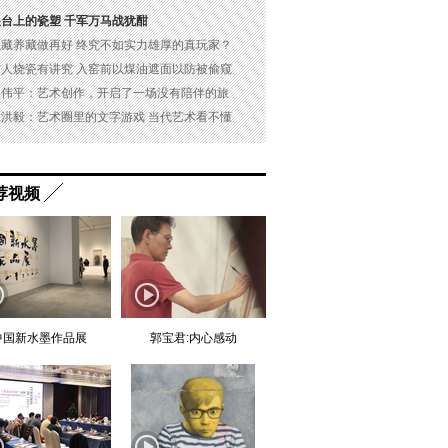
展台上的瓷塑 千军万马战犹酣
以藏养藏做再好 终究不如实力雄厚的真玩家？
古人烧瓷有讲究 入窑前以煤油遮面以防被偷窥
吴伟平：艺术创作，开启了一场没有陪伴的旅
杜洪毅：艺术圈里的文字游戏 当代艺术看不懂
荐视频
中国新水墨作品展
郭宝君:内心感动