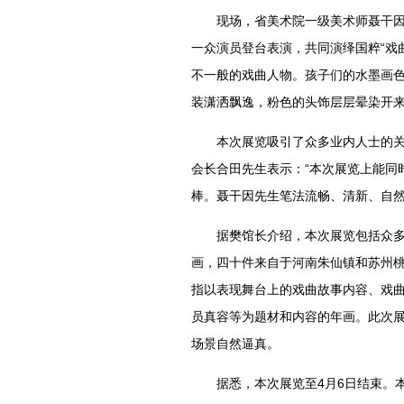
现场，省美术院一级美术师聂干因和
一众演员登台表演，共同演绎国粹“戏
不一般的戏曲人物。孩子们的水墨画
装潇洒飘逸，粉色的头饰层层晕染开来
本次展览吸引了众多业内人士的关注
会长合田先生表示：“本次展览上能同时
棒。聂干因先生笔法流畅、清新、自然
据樊馆长介绍，本次展览包括众多名
画，四十件来自于河南朱仙镇和苏州桃
指以表现舞台上的戏曲故事内容、戏
员真容等为题材和内容的年画。此次展
场景自然逼真。
据悉，本次展览至4月6日结束。本月