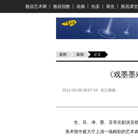
雅昌艺术网
雅昌指数
画廊
拍卖
展览
雅昌课堂
新闻
新闻
正文
《戏墨墨
2012-03-08 09:07:34
长江商报
生、旦、净、墨、丑等京剧演员登台
美术馆中庭大厅上演一场精彩的艺术表