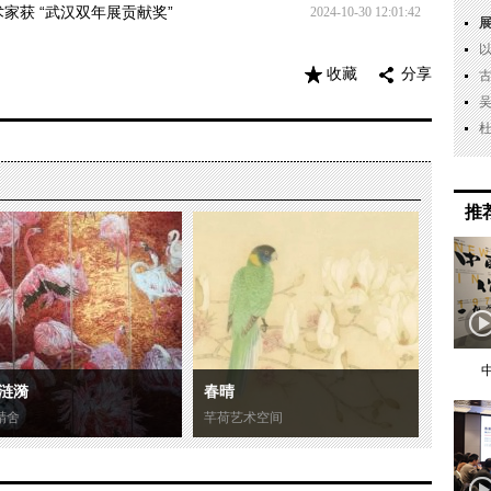
术家获 “武汉双年展贡献奖”
2024-10-30 12:01:42
收藏
分享
推
涟漪
春晴
精舍
芊荷艺术空间