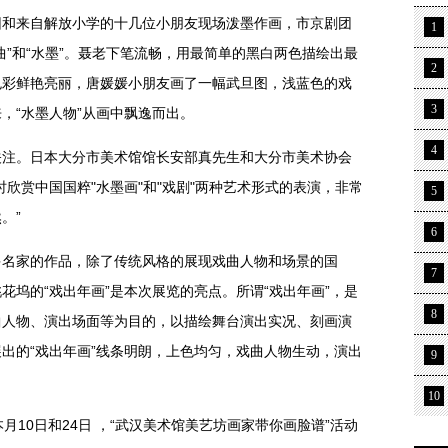
来自解放小学的十几位小朋友现场泼墨作画，市京剧团
1
曲”和“水墨”。聂老下笔流畅，用最简单的黑白两色描绘出最
2
色彩鲜艳亮丽，唐媛媛小朋友画了一幅武旦图，浅蓝色的戏
3
，“水墨人物”从画中飘逸而出。
4
。日本大分市美术馆馆长安部真先生和大分市美术协会
欣赏中国国粹"水墨画"和"戏剧"两种艺术形式的表演，非常
5
。”
6
家的作品，除了传统风格的展现戏曲人物和场景的国
7
花坞的“戏出年画”是本次展览的亮点。所谓“戏出年画”，是
8
曲人物、演出场面等为目的，以描绘舞台演出实况、刻画演
出的“戏出年画”线条明朗，上色均匀，戏曲人物生动，演出
9
10
10日和24日 ，“武汉美术馆美艺坊画家带你画脸谱”活动