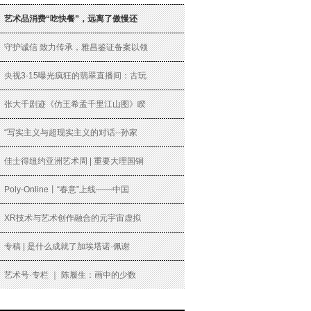
艺术品消费“吃快餐”，远离了傲慢还
守护诚信 致力传承，雅昌鉴证备案以领
央视3·15曝光疯狂的翡翠直播间：古玩
张大千剧迹《仿王希孟千里江山图》睽
“写实主义与超现实主义的对话--孙家
佳士得纽约亚洲艺术周 | 重要大理国铜
Poly-Online丨“春意”上线——中国
XR技术与艺术创作融合的元宇宙虚拟
专稿 | 是什么成就了加埃塔诺·佩谢
艺术号·专栏 ｜ 陈履生：画中的少数