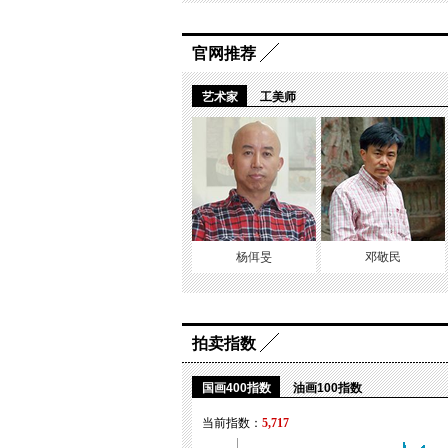
官网推荐
艺术家
工美师
杨佴旻
邓敬民
拍卖指数
国画400指数
油画100指数
当前指数：
5,717