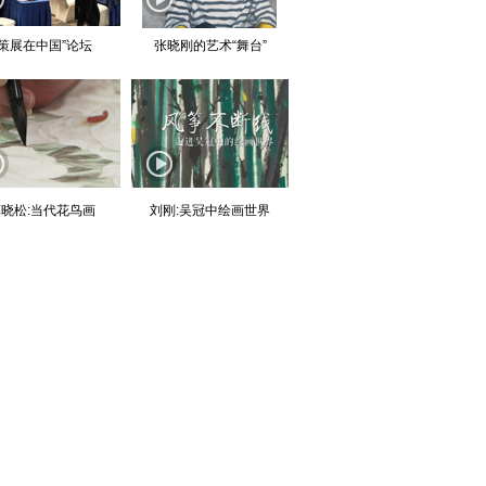
“策展在中国”论坛
张晓刚的艺术“舞台”
晓松:当代花鸟画
刘刚:吴冠中绘画世界