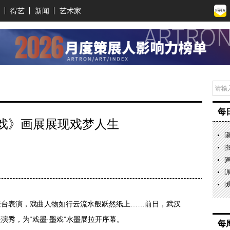
得艺
新闻
艺术家
每
戏》画展展现戏梦人生
[
[
[
[
[
表演，戏曲人物如行云流水般跃然纸上……前日，武汉
演秀，为“戏墨·墨戏”水墨展拉开序幕。
每