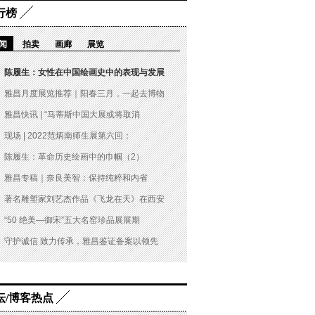
行榜
闻
拍卖
画廊
展览
陈履生：女性在中国绘画史中的表现与发展
雅昌月度展览推荐｜阳春三月，一起去博物
雅昌快讯 | “马蒂斯中国大展或将取消
现场 | 2022范炳南师生展第六回：
陈履生：革命历史绘画中的巾帼（2）
雅昌专稿｜奈良美智：保持纯粹和内省
著名雕塑家刘艺杰作品《飞龙在天》在西安
“50 绝美—御宋”五大名窑珍品展展期
守护诚信 致力传承，雅昌鉴证备案以领先
坛/博客热点